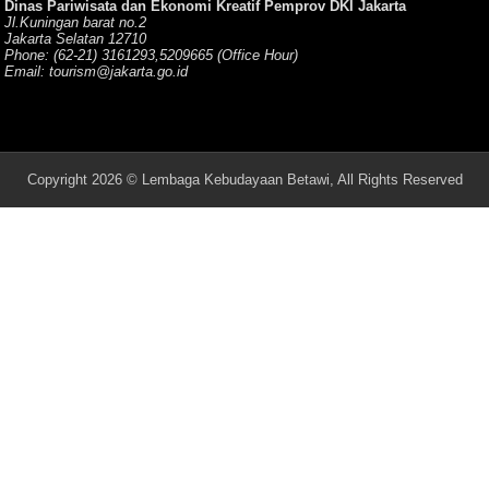
Dinas Pariwisata dan Ekonomi Kreatif Pemprov DKI Jakarta
Jl.Kuningan barat no.2
Jakarta Selatan 12710
Phone: (62-21) 3161293,5209665 (Office Hour)
Email: tourism@jakarta.go.id
Copyright 2026 © Lembaga Kebudayaan Betawi, All Rights Reserved