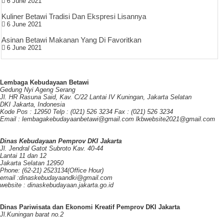
6 June 2021
Kuliner Betawi Tradisi Dan Ekspresi Lisannya
6 June 2021
Asinan Betawi Makanan Yang Di Favoritkan
6 June 2021
Lembaga Kebudayaan Betawi
Gedung Nyi Ageng Serang
Jl. HR Rasuna Said, Kav. C/22 Lantai IV Kuningan, Jakarta Selatan
DKI Jakarta, Indonesia
Kode Pos : 12950 Telp : (021) 526 3234 Fax : (021) 526 3234
Email : lembagakebudayaanbetawi@gmail.com lkbwebsite2021@gmail.com
Dinas Kebudayaan Pemprov DKI Jakarta
Jl. Jendral Gatot Subroto Kav. 40-44
Lantai 11 dan 12
Jakarta Selatan 12950
Phone: (62-21) 2523134(Office Hour)
email :dinaskebudayaandki@gmail.com
website : dinaskebudayaan.jakarta.go.id
Dinas Pariwisata dan Ekonomi Kreatif Pemprov DKI Jakarta
Jl.Kuningan barat no.2