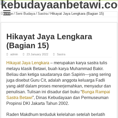
Home
/
Seni Budaya
/
Sastra
/
Hikayat Jaya Lengkara (Bagian 15)
Hikayat Jaya Lengkara
(Bagian 15)
admin
23 January 2022
Sastra
Hikayat Jaya Lengkara
– merupakan karya sastra tulis
melayu klasik Betawi, buah karya Muhammad Bakir.
Beliau dan ketiga saudaranya dan Sapirin—yang sering
juga disebut Guru Cit, adalah anggota keluarga Fadli
yang aktif dalam proses menerjemahkan, menyadur dan
penulisan. Tulisan ini disadur dari buku “
Bunga Rampai
Sastra Betawi
”, Dinas Kebudayaan dan Permuseuman
Propinsi DKI Jakarta Tahun 2002.
Raden Makdhum terduduk kelelahan setelah berlatih