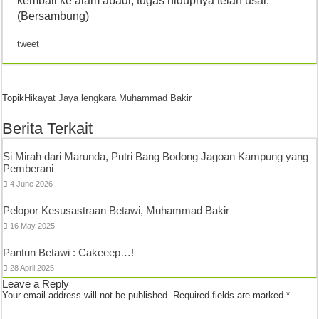
kembali ke alam abadi, tugas hidupnya telah usai.
(Bersambung)
tweet
Topik
Hikayat Jaya lengkara
Muhammad Bakir
Berita Terkait
Si Mirah dari Marunda, Putri Bang Bodong Jagoan Kampung yang
Pemberani
4 June 2026
Pelopor Kesusastraan Betawi, Muhammad Bakir
16 May 2025
Pantun Betawi : Cakeeep…!
28 April 2025
Leave a Reply
Your email address will not be published.
Required fields are marked
*