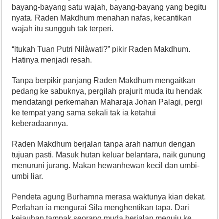
bayang-bayang satu wajah, bayang-bayang yang begitu
nyata. Raden Makdhum menahan nafas, kecantikan
wajah itu sungguh tak terperi.
“ltukah Tuan Putri Nilàwati?” pikir Raden Makdhum.
Hatinya menjadi resah.
Tanpa berpikir panjang Raden Makdhum mengaitkan
pedang ke sabuknya, pergilah prajurit muda itu hendak
mendatangi perkemahan Maharaja Johan Palagi, pergi
ke tempat yang sama sekali tak ia ketahui
keberadaannya.
Raden Makdhum berjalan tanpa arah namun dengan
tujuan pasti. Masuk hutan keluar belantara, naik gunung
menuruni jurang. Makan hewanhewan kecil dan umbi-
umbi liar.
Pendeta agung Burhamna merasa waktunya kian dekat.
Perlahan ia mengurai Sila menghentikan tapa. Dari
kejauhan tampak seorang muda berjalan menuju ke