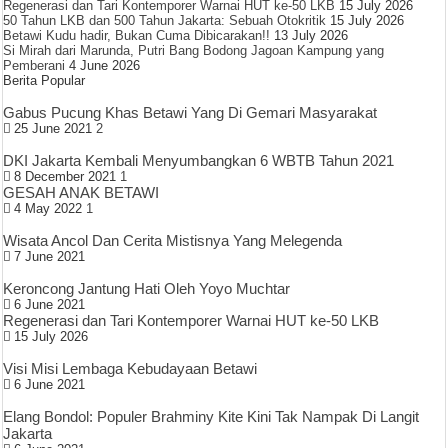
Regenerasi dan Tari Kontemporer Warnai HUT ke-50 LKB
15 July 2026
50 Tahun LKB dan 500 Tahun Jakarta: Sebuah Otokritik
15 July 2026
Betawi Kudu hadir, Bukan Cuma Dibicarakan!!
13 July 2026
Si Mirah dari Marunda, Putri Bang Bodong Jagoan Kampung yang
Pemberani
4 June 2026
Berita Popular
Gabus Pucung Khas Betawi Yang Di Gemari Masyarakat
25 June 2021
2
DKI Jakarta Kembali Menyumbangkan 6 WBTB Tahun 2021
8 December 2021
1
GESAH ANAK BETAWI
4 May 2022
1
Wisata Ancol Dan Cerita Mistisnya Yang Melegenda
7 June 2021
Keroncong Jantung Hati Oleh Yoyo Muchtar
6 June 2021
Regenerasi dan Tari Kontemporer Warnai HUT ke-50 LKB
15 July 2026
Visi Misi Lembaga Kebudayaan Betawi
6 June 2021
Elang Bondol: Populer Brahminy Kite Kini Tak Nampak Di Langit
Jakarta