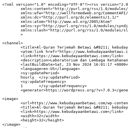
<?xml version="1.0" encoding="UTF-8"?><rss version="2.0
	xmlns:content="http://purl.org/rss/1.0/modules/content/"

	xmlns:wfw="http://wellformedweb.org/CommentAPI/"

	xmlns:dc="http://purl.org/dc/elements/1.1/"

	xmlns:atom="http://www.w3.org/2005/Atom"

	xmlns:sy="http://purl.org/rss/1.0/modules/syndication/"

	xmlns:slash="http://purl.org/rss/1.0/modules/slash/"

	>

<channel>

	<title>Al-Quran Terjemah Betawi &#8211; kebudayaanbetawi.com</title>

	<atom:link href="https://www.kebudayaanbetawi.com/tag/al-quran-terjemah-betawi/feed/" rel="self" type="application/rss+xml" />

	<link>https://www.kebudayaanbetawi.com</link>

	<description>Laboratorium dan Lembaga Ketahanan Adat Istiadat Seni Budaya Betawi Website Resmi Lembaga Kebudayaan Betawi</description>

	<lastBuildDate>Sat, 23 Nov 2024 16:01:17 +0000</lastBuildDate>

	<language>en-US</language>

	<sy:updatePeriod>

	hourly	</sy:updatePeriod>

	<sy:updateFrequency>

	1	</sy:updateFrequency>

	<generator>https://wordpress.org/?v=7.0.3</generator>

<image>

	<url>https://www.kebudayaanbetawi.com/wp-content/uploads/2021/06/LKB-Logo.jpg</url>

	<title>Al-Quran Terjemah Betawi &#8211; kebudayaanbetawi.com</title>

	<link>https://www.kebudayaanbetawi.com</link>

	<width>32</width>

	<height>32</height>

</image> 
