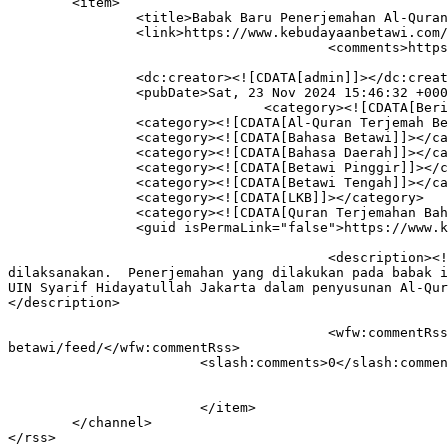
	<item>

		<title>Babak Baru Penerjemahan Al-Quran Ke Dalam Bahasa Betawi</title>

		<link>https://www.kebudayaanbetawi.com/6016/babak-baru-penerjemahan-al-quran-ke-dalam-bahasa-betawi/</link>

					<comments>https://www.kebudayaanbetawi.com/6016/babak-baru-penerjemahan-al-quran-ke-dalam-bahasa-betawi/#respond</comments>

		<dc:creator><![CDATA[admin]]></dc:creator>

		<pubDate>Sat, 23 Nov 2024 15:46:32 +0000</pubDate>

				<category><![CDATA[Berita]]></category>

		<category><![CDATA[Al-Quran Terjemah Betawi]]></category>

		<category><![CDATA[Bahasa Betawi]]></category>

		<category><![CDATA[Bahasa Daerah]]></category>

		<category><![CDATA[Betawi Pinggir]]></category>

		<category><![CDATA[Betawi Tengah]]></category>

		<category><![CDATA[LKB]]></category>

		<category><![CDATA[Quran Terjemahan Bahasa Betawi]]></category>

		<guid isPermaLink="false">https://www.kebudayaanbetawi.com/?p=6016</guid>

					<description><![CDATA[&#160; kebudayaanbetawi.com Babak baru terjemahan Al-Quran ke dalam bahasa Betawi telah selesai 
dilaksanakan.  Penerjemahan yang dilakukan pada babak i
UIN Syarif Hidayatullah Jakarta dalam penyusunan Al-Qur
</description>

					<wfw:commentRss>https://www.kebudayaanbetawi.com/6016/babak-baru-penerjemahan-al-quran-ke-dalam-bahasa-
betawi/feed/</wfw:commentRss>

			<slash:comments>0</slash:comments>

			</item>

	</channel>
