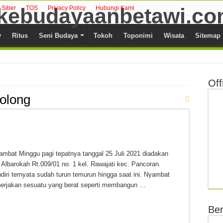
Siber
TOS
Privacy Policy
Hubungi Kami
y
Ritus
Seni Budaya
Tokoh
Toponimi
Wisata
Sitemap
Off
olong
mbat Minggu pagi tepatnya tanggal 25 Juli 2021 diadakan
 Albarokah Rt.009/01 no. 1 kel. Rawajati kec. Pancoran.
diri ternyata sudah turun temurun hingga saat ini. Nyambat
ngerjakan sesuatu yang berat seperti membangun …
Ber