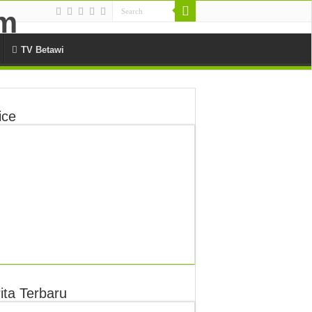
TV Betawi
ice
ita Terbaru