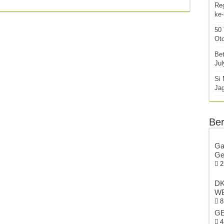
Re
ke
50
Oto
Bet
Jul
Si 
Ja
Ber
Ga
Ge
2
DK
WB
8
GE
4