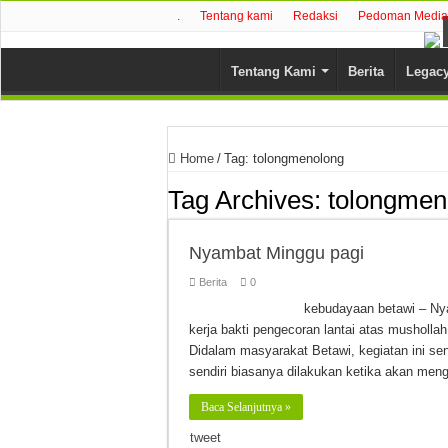
.
Tentang kami
Redaksi
Pedoman Media 
Tentang Kami
Berita
Legac
Home
/
Tag:
tolongmenolong
Tag Archives:
tolongmen
Nyambat Minggu pagi
Berita
0
kebudayaan betawi – Nya
kerja bakti pengecoran lantai atas mushollah
Didalam masyarakat Betawi, kegiatan ini sen
sendiri biasanya dilakukan ketika akan me
Baca Selanjutnya »
tweet