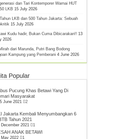
generasi dan Tari Kontemporer Warnai HUT
-50 LKB
15 July 2026
 Tahun LKB dan 500 Tahun Jakarta: Sebuah
kritik
15 July 2026
awi Kudu hadir, Bukan Cuma Dibicarakan!!
13
y 2026
Mirah dari Marunda, Putri Bang Bodong
goan Kampung yang Pemberani
4 June 2026
ita Popular
bus Pucung Khas Betawi Yang Di
mari Masyarakat
5 June 2021
2
I Jakarta Kembali Menyumbangkan 6
TB Tahun 2021
 December 2021
1
SAH ANAK BETAWI
 May 2022
1