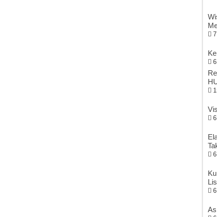
Wi
Me
7
Ke
6
Re
HU
1
Vi
6
El
Ta
6
Ku
Li
6
As