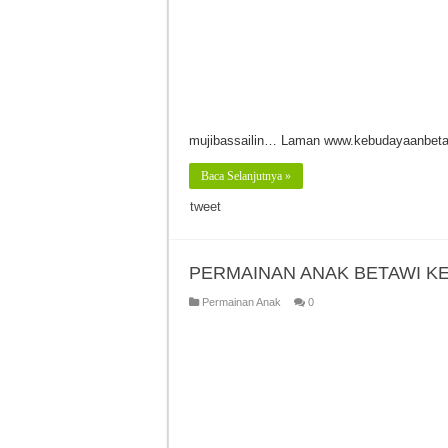
mujibassailin… Laman www.kebudayaanbet
Baca Selanjutnya »
tweet
PERMAINAN ANAK BETAWI KE
Permainan Anak
0