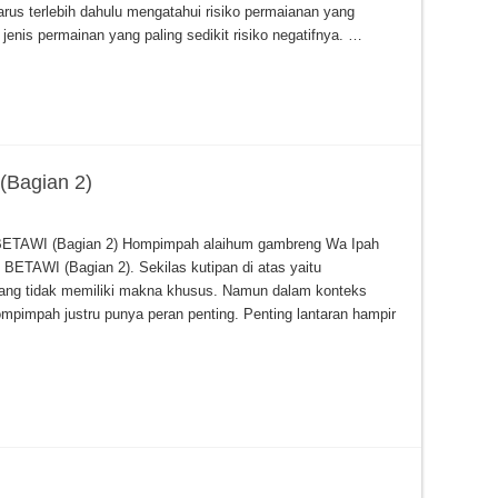
harus terlebih dahulu mengatahui risiko permaianan yang
 jenis permainan yang paling sedikit risiko negatifnya. …
Bagian 2)
AWI (Bagian 2) Hompimpah alaihum gambreng Wa Ipah
WI (Bagian 2). Sekilas kutipan di atas yaitu
ang tidak memiliki makna khusus. Namun dalam konteks
ompimpah justru punya peran penting. Penting lantaran hampir