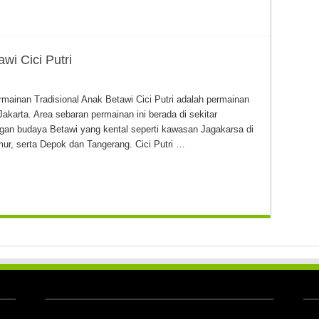
wi Cici Putri
mainan Tradisional Anak Betawi Cici Putri adalah permainan
Jakarta. Area sebaran permainan ini berada di sekitar
gan budaya Betawi yang kental seperti kawasan Jagakarsa di
ur, serta Depok dan Tangerang. Cici Putri …