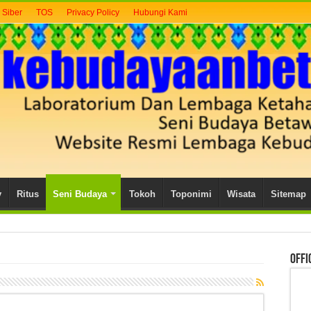
Siber
TOS
Privacy Policy
Hubungi Kami
y
Ritus
Seni Budaya
Tokoh
Toponimi
Wisata
Sitemap
Offi