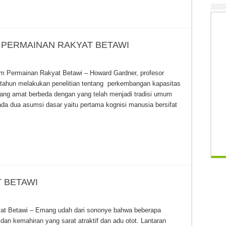
PERMAINAN RAKYAT BETAWI
 Permainan Rakyat Betawi – Howard Gardner, profesor
un-tahun melakukan penelitian tentang perkembangan kapasitas
ang amat berbeda dengan yang telah menjadi tradisi umum
 ada dua asumsi dasar yaitu pertama kognisi manusia bersifat
 BETAWI
at Betawi – Emang udah dari sononye bahwa beberapa
dan kemahiran yang sarat atraktif dan adu otot. Lantaran