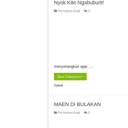
Nyok Kite Ngabuburit!
Permainan Anak
0
menyenangkan agar …
Baca Selanjutnya »
tweet
MAEN DI BULAKAN
Permainan Anak
0