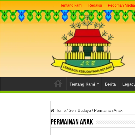
.
Tentang kami
Redaksi
Pedoman Media 
Tentang Kami
Berita
Legac
Home
/
Seni Budaya
/
Permainan Anak
Permainan Anak