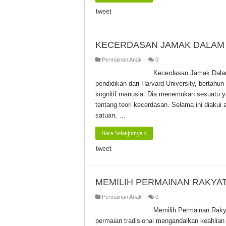
tweet
KECERDASAN JAMAK DALAM 
Permainan Anak
0
Kecerdasan Jamak Dalam
pendidikan dari Harvard University, bertah
kognitif manusia. Dia menemukan sesuatu y
tentang teori kecerdasan. Selama ini diakui
satuan, …
Baca Selanjutnya »
tweet
MEMILIH PERMAINAN RAKYAT
Permainan Anak
0
Memilih Permainan Raky
permaian tradisional mengandalkan keahlian 