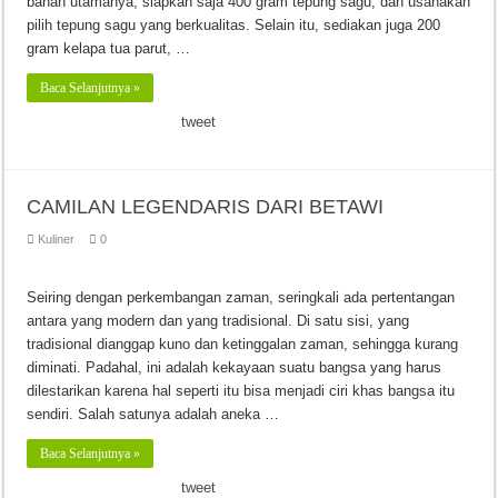
bahan utamanya, siapkan saja 400 gram tepung sagu, dan usahakan
pilih tepung sagu yang berkualitas. Selain itu, sediakan juga 200
gram kelapa tua parut, …
Baca Selanjutnya »
tweet
CAMILAN LEGENDARIS DARI BETAWI
Kuliner
0
Seiring dengan perkembangan zaman, seringkali ada pertentangan
antara yang modern dan yang tradisional. Di satu sisi, yang
tradisional dianggap kuno dan ketinggalan zaman, sehingga kurang
diminati. Padahal, ini adalah kekayaan suatu bangsa yang harus
dilestarikan karena hal seperti itu bisa menjadi ciri khas bangsa itu
sendiri. Salah satunya adalah aneka …
Baca Selanjutnya »
tweet