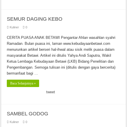
SEMUR DAGING KEBO
Kuliner
0
CERITA PUASA ANAK BETAWI Pengantar Ahlan wasahlan syahri
Ramadan. Bulan puasa ini, laman www.kebudayaanbetawi.com
menurunkan artikel berseri hal-ihwal atau sisik melik puasa dalam
masyarakat Betawi. Artikel ini ditulis Yahya Andi Saputra, Wakil
Ketua Lembaga Kebudayaan Betawi (LKB) Bidang Penelitian dan
Pengembangan. Semoga tulisan ini (ditulis dengan gaya bercerita)
bermanfaat bagi …
Baca Selanjutnya »
tweet
SAMBEL GODOG
Kuliner
0