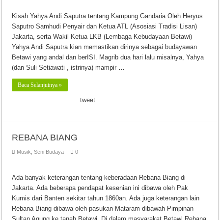
Kisah Yahya Andi Saputra tentang Kampung Gandaria Oleh Heryus
Saputro Samhudi Penyair dan Ketua ATL (Asosiasi Tradisi Lisan)
Jakarta, serta Wakil Ketua LKB (Lembaga Kebudayaan Betawi)
Yahya Andi Saputra kian memastikan dirinya sebagai budayawan
Betawi yang andal dan berISI. Magrib dua hari lalu misalnya, Yahya
(dan Suli Setiawati , istrinya) mampir …
Baca Selanjutnya »
tweet
REBANA BIANG
Musik
,
Seni Budaya
0
Ada banyak keterangan tentang keberadaan Rebana Biang di
Jakarta. Ada beberapa pendapat kesenian ini dibawa oleh Pak
Kumis dari Banten sekitar tahun 1860an. Ada juga keterangan lain
Rebana Biang dibawa oleh pasukan Mataram dibawah Pimpinan
Sultan Agung ke tanah Betawi. Di dalam masyarakat Betawi Rebana