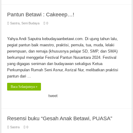
Pantun Betawi : Cakeeep…!
Sastra
,
Seni Budaya
0
Yahya Andi Saputra kebudayaanbetawi.com. Di ujung tahun lalu,
pegiat pantun baik maestro, praktisi, pemula, tua, muda, lelaki
perempuan, dan remaja (khususnya pelajar SD, SMP, dan SMA)
berkumpul menggelar Festival Pantun Nusantara 2024. Festival
yang digagas seniman dan budayawan sekaligus Ketua
Perkumpulan Rumah Seni Asnur, Asrizal Nur, melibatkan praktisi
pantun dari …
Baca Selanjutnya »
tweet
Resensi buku “Gesah Anak Betawi, PUASA”
Sastra
0