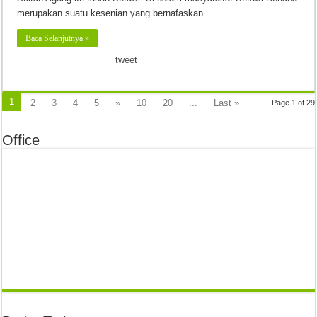
merupakan suatu kesenian yang bernafaskan …
Baca Selanjutnya »
tweet
1
2
3
4
5
»
10
20
...
Last »
Page 1 of 29
Office