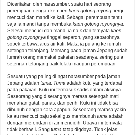
Diceritakan oleh narasumber, suatu hari seorang
perempuan dengan kemben
kaen gotong royong
pergi
mencuci dan mandi ke kali. Sebagai perempuan tentu
saja ia mandi tanpa membuka
kaen gotong royongnya
.
Selesai mencuci dan mandi ia naik dan ternyata
kaen
gotong royongnya
tinggal separoh, yang separohnya
sobek terbawa arus air kali. Maka ia pulang ke rumah
setengah telanjang. Memang pada jaman Jepang sudah
lumrah orang memakai pakaian seadanya, sering pula
setengah telanjang baik lelaki maupun perempuan.
Sesuatu yang paling diingat narasumber pada jaman
Jepang adalah
tuma
.
Tuma
adalah kutu yang terdapat
pada pakaian. Kutu ini termasuk sadis dalam aksinya.
Seseorang yang diserangnya merasa setengah mati
menahan gatal, panas, dan perih. Kutu ini tidak bisa
dibunuh dengan cara apapun. Seseorang marasa yakin
kalau mencuci baju sekaligus membunuh
tuma
adalah
dengan merendam di air mendidih. Upaya ini ternyata
tidak berhasil. Sang
tuma
tatap digdaya. Tidak jelas