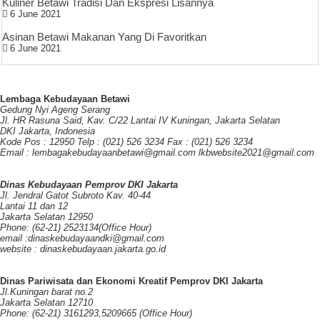
Kuliner Betawi Tradisi Dan Ekspresi Lisannya
6 June 2021
Asinan Betawi Makanan Yang Di Favoritkan
6 June 2021
Lembaga Kebudayaan Betawi
Gedung Nyi Ageng Serang
Jl. HR Rasuna Said, Kav. C/22 Lantai IV Kuningan, Jakarta Selatan
DKI Jakarta, Indonesia
Kode Pos : 12950 Telp : (021) 526 3234 Fax : (021) 526 3234
Email : lembagakebudayaanbetawi@gmail.com lkbwebsite2021@gmail.com
Dinas Kebudayaan Pemprov DKI Jakarta
Jl. Jendral Gatot Subroto Kav. 40-44
Lantai 11 dan 12
Jakarta Selatan 12950
Phone: (62-21) 2523134(Office Hour)
email :dinaskebudayaandki@gmail.com
website : dinaskebudayaan.jakarta.go.id
Dinas Pariwisata dan Ekonomi Kreatif Pemprov DKI Jakarta
Jl.Kuningan barat no.2
Jakarta Selatan 12710
Phone: (62-21) 3161293,5209665 (Office Hour)