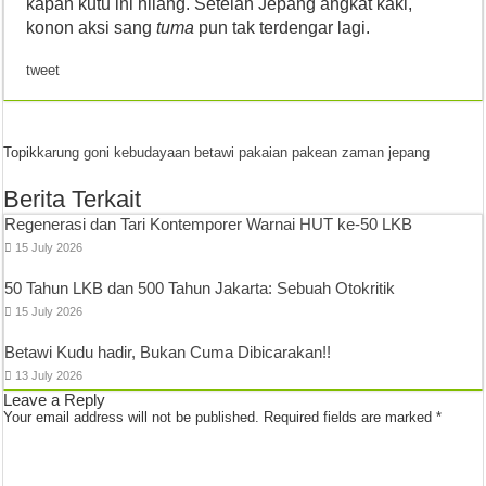
kapan kutu ini hilang. Setelah Jepang angkat kaki,
konon aksi sang
tuma
pun tak terdengar lagi.
tweet
Topik
karung goni
kebudayaan betawi
pakaian
pakean zaman jepang
Berita Terkait
Regenerasi dan Tari Kontemporer Warnai HUT ke-50 LKB
15 July 2026
50 Tahun LKB dan 500 Tahun Jakarta: Sebuah Otokritik
15 July 2026
Betawi Kudu hadir, Bukan Cuma Dibicarakan!!
13 July 2026
Leave a Reply
Your email address will not be published.
Required fields are marked
*