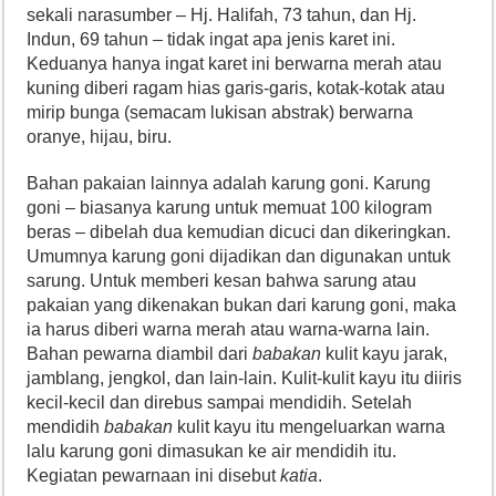
sekali narasumber – Hj. Halifah, 73 tahun, dan Hj.
Indun, 69 tahun – tidak ingat apa jenis karet ini.
Keduanya hanya ingat karet ini berwarna merah atau
kuning diberi ragam hias garis-garis, kotak-kotak atau
mirip bunga (semacam lukisan abstrak) berwarna
oranye, hijau, biru.
Bahan pakaian lainnya adalah karung goni. Karung
goni – biasanya karung untuk memuat 100 kilogram
beras – dibelah dua kemudian dicuci dan dikeringkan.
Umumnya karung goni dijadikan dan digunakan untuk
sarung. Untuk memberi kesan bahwa sarung atau
pakaian yang dikenakan bukan dari karung goni, maka
ia harus diberi warna merah atau warna-warna lain.
Bahan pewarna diambil dari
babakan
kulit kayu jarak,
jamblang, jengkol, dan lain-lain. Kulit-kulit kayu itu diiris
kecil-kecil dan direbus sampai mendidih. Setelah
mendidih
babakan
kulit kayu itu mengeluarkan warna
lalu karung goni dimasukan ke air mendidih itu.
Kegiatan pewarnaan ini disebut
katia
.