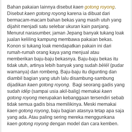
Bahan pakaian lainnya disebut
kaen
gotong royong
.
Disebut
kaen gotong royong
karena ia dibuat dari
bermacam-macam bahan bekas yang masih utuh yang
dijahit menjadi satu selebar ukuran kain panjang.
Menurut narasumber, jaman Jepang banyak tukang loak
jualan keliling kampung membawa pakaian bekas.
Konon si tukang loak mendapatkan pakain ini dari
rumah-rumah orang kaya yang menjual atau
memberikan baju-baju bekasnya. Baju-baju bekas itu
tidak utuh, artinya lebih banyak yang sudah
bèlél
(pudar
warnanya) dan rombeng. Baju-baju itu digunting dan
diambil bagian yang utuh lalu disambung-sambung
dijadikan
kaen gotong royong
. Bagi seorang gadis yang
sudah
idép
(sampai usia akil-balig) memakai
kaen
gotong royong
merupakan kebanggaan tersendiri sebab
tidak semua gadis bisa memilikinya. Meski memakai
kaen gotong royong
, baju bagian atasnya tetap apa saja
yang ada. Atau paling sering mereka menggunkana
kaen gotong royong
dengan model dan cara kemben.