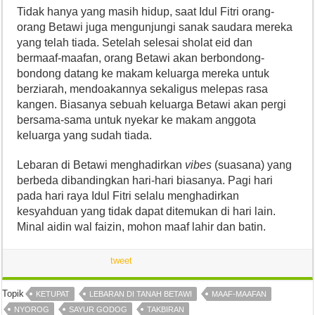
Tidak hanya yang masih hidup, saat Idul Fitri orang-
orang Betawi juga mengunjungi sanak saudara mereka
yang telah tiada. Setelah selesai sholat eid dan
bermaaf-maafan, orang Betawi akan berbondong-
bondong datang ke makam keluarga mereka untuk
berziarah, mendoakannya sekaligus melepas rasa
kangen. Biasanya sebuah keluarga Betawi akan pergi
bersama-sama untuk nyekar ke makam anggota
keluarga yang sudah tiada.
Lebaran di Betawi menghadirkan
vibes
(suasana) yang
berbeda dibandingkan hari-hari biasanya. Pagi hari
pada hari raya Idul Fitri selalu menghadirkan
kesyahduan yang tidak dapat ditemukan di hari lain.
Minal aidin wal faizin, mohon maaf lahir dan batin.
tweet
Topik
KETUPAT
LEBARAN DI TANAH BETAWI
MAAF-MAAFAN
NYOROG
SAYUR GODOG
TAKBIRAN