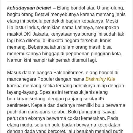
kebudayaan betawi
–
Elang bondol atau Ulung-ulung,
begitu orang Betawi menyebutnya karena memang jenis
elang ini berbulu pendek di bagian kepalanya. Meski
Haliastur indus, demikian nama Latinnya, merupakan
maskot DKI Jakarta, kenyataannya burung ini sudah tak
lagi bisa ditemui di ibukota negara tersebut. Ironis
memang. Beberapa tahun silam orang masih bisa
menemukannya hinggap di pepohonan pinggiran kota.
Namun kini hampir tak pernah ditemui lagi.
Masuk dalam bangsa Falconiformes, elang bondol di
mancanegara Populer dengan nama
Brahminy Kite
karena memang ketika terbang bentuknya mirip dengan
layang-layang. Spesies ini termasuk jenis elang
berukuran sedang, dengan panjang sekitar 45
sentimeter. Kepala dan dadanya memiliki bulu berwarna
putih dan garis-garis kelabu. Bulu punggung, sayap,
perut dan ekornya berwarna coklat kemerahan. Pada
elang muda, seluruh bulu badan berwarna kecoklatan
dengan dada yang bercoret, lalu berubah menjadi putih