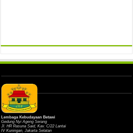
Lembaga Kebudayaan Betawi
Gedung Nyi Ageng Serang
Jl. HR Rasuna Said, Kav. C/22 Lantai
IV Kuningan, Jakarta Selatan