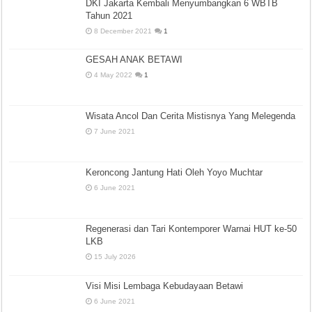
DKI Jakarta Kembali Menyumbangkan 6 WBTB
Tahun 2021
8 December 2021
1
GESAH ANAK BETAWI
4 May 2022
1
Wisata Ancol Dan Cerita Mistisnya Yang Melegenda
7 June 2021
Keroncong Jantung Hati Oleh Yoyo Muchtar
6 June 2021
Regenerasi dan Tari Kontemporer Warnai HUT ke-50
LKB
15 July 2026
Visi Misi Lembaga Kebudayaan Betawi
6 June 2021