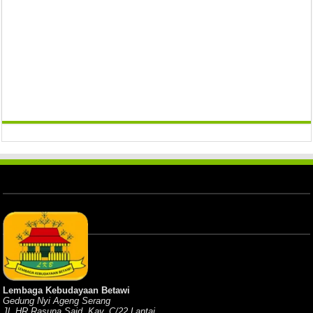
Lembaga Kebudayaan Betawi
Gedung Nyi Ageng Serang
Jl. HR Rasuna Said, Kav. C/22 Lantai