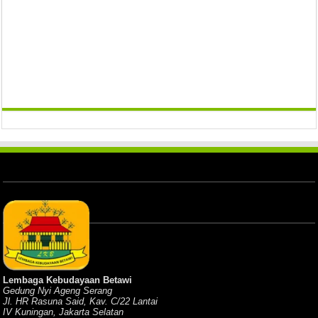
Lembaga Kebudayaan Betawi
Gedung Nyi Ageng Serang
Jl. HR Rasuna Said, Kav. C/22 Lantai
IV Kuningan, Jakarta Selatan