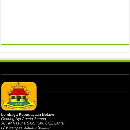
Lembaga Kebudayaan Betawi
Gedung Nyi Ageng Serang
Jl. HR Rasuna Said, Kav. C/22 Lantai
IV Kuningan, Jakarta Selatan