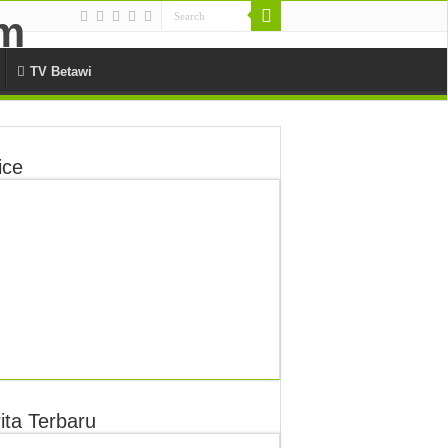
TV Betawi
ice
ita Terbaru