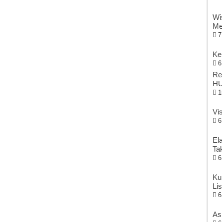
Wi
Me
7
Ke
6
Re
HU
1
Vi
6
El
Ta
6
Ku
Li
6
As