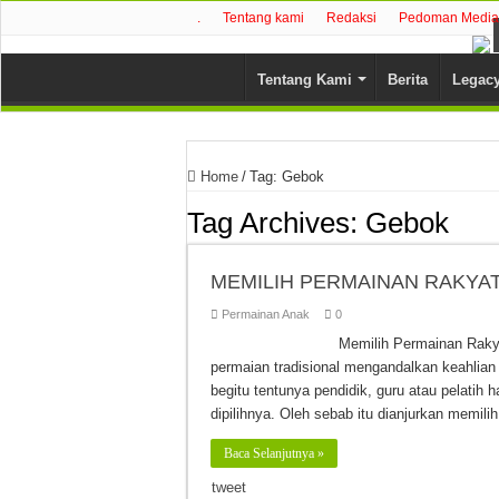
.
Tentang kami
Redaksi
Pedoman Media 
Tentang Kami
Berita
Legac
Home
/
Tag:
Gebok
Tag Archives:
Gebok
MEMILIH PERMAINAN RAKYAT
Permainan Anak
0
Memilih Permainan Raky
permaian tradisional mengandalkan keahlian 
begitu tentunya pendidik, guru atau pelatih 
dipilihnya. Oleh sebab itu dianjurkan memilih
Baca Selanjutnya »
tweet