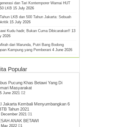
generasi dan Tari Kontemporer Warnai HUT
-50 LKB
15 July 2026
 Tahun LKB dan 500 Tahun Jakarta: Sebuah
kritik
15 July 2026
awi Kudu hadir, Bukan Cuma Dibicarakan!!
13
y 2026
Mirah dari Marunda, Putri Bang Bodong
goan Kampung yang Pemberani
4 June 2026
ita Popular
bus Pucung Khas Betawi Yang Di
mari Masyarakat
5 June 2021
2
I Jakarta Kembali Menyumbangkan 6
TB Tahun 2021
 December 2021
1
SAH ANAK BETAWI
 May 2022
1