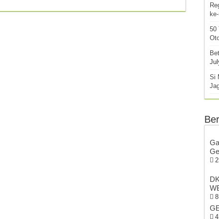
Re
ke
50
Oto
Bet
Jul
Si 
Ja
Ber
Ga
Ge
2
DK
WB
8
GE
4