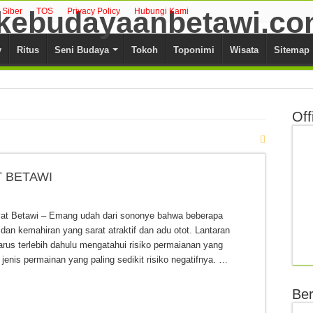
Siber
TOS
Privacy Policy
Hubungi Kami
y
Ritus
Seni Budaya
Tokoh
Toponimi
Wisata
Sitemap
Off
 BETAWI
at Betawi – Emang udah dari sononye bahwa beberapa
dan kemahiran yang sarat atraktif dan adu otot. Lantaran
harus terlebih dahulu mengatahui risiko permaianan yang
 jenis permainan yang paling sedikit risiko negatifnya. …
Ber