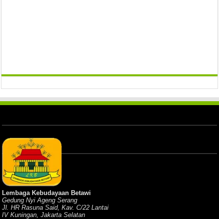
Lembaga Kebudayaan Betawi
Gedung Nyi Ageng Serang
Jl. HR Rasuna Said, Kav. C/22 Lantai
IV Kuningan, Jakarta Selatan