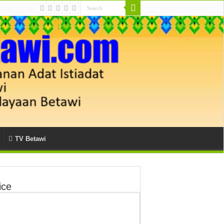
TV Betawi
ice