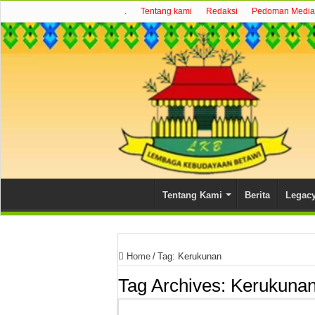
.
Tentang kami
Redaksi
Pedoman Media 
Tentang Kami
Berita
Legac
Home
/
Tag:
Kerukunan
Tag Archives:
Kerukuna