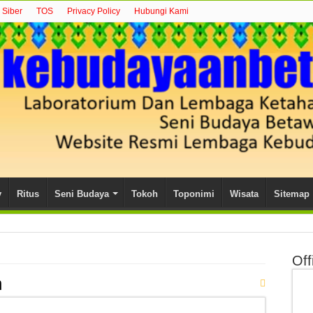
Siber
TOS
Privacy Policy
Hubungi Kami
y
Ritus
Seni Budaya
Tokoh
Toponimi
Wisata
Sitemap
Off
n