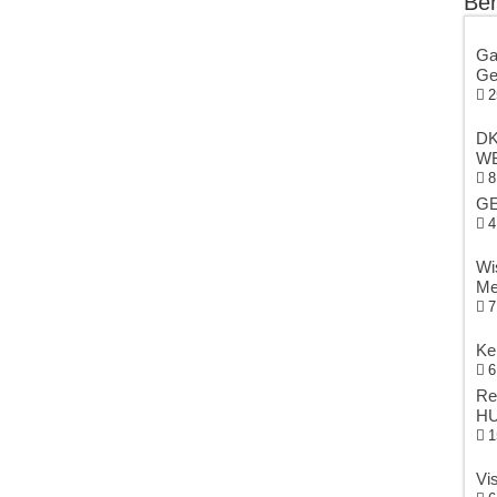
Ber
Ga
Ge
2
DK
WB
8
GE
4
Wi
Me
7
Ke
6
Re
HU
1
Vi