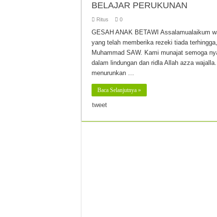
BELAJAR PERUKUNAN
Ritus
0
GESAH ANAK BETAWI Assalamualaikum warah
yang telah memberika rezeki tiada terhingg
Muhammad SAW. Kami munajat semoga nyak,
dalam lindungan dan ridla Allah azza waja
menurunkan …
Baca Selanjutnya »
tweet