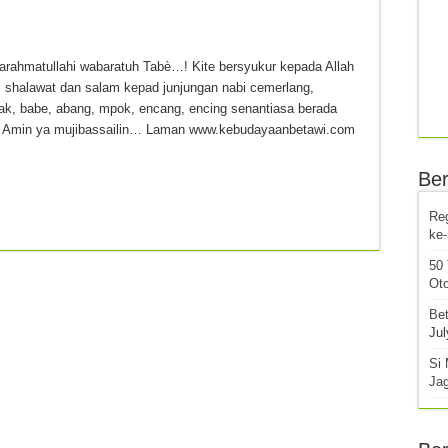
matullahi wabaratuh Tabè…! Kite bersyukur kepada Allah
a, shalawat dan salam kepad junjungan nabi cemerlang,
 babe, abang, mpok, encang, encing senantiasa berada
lla. Amin ya mujibassailin… Laman www.kebudayaanbetawi.com
Ber
Re
ke
50
Oto
Bet
Jul
Si 
Ja