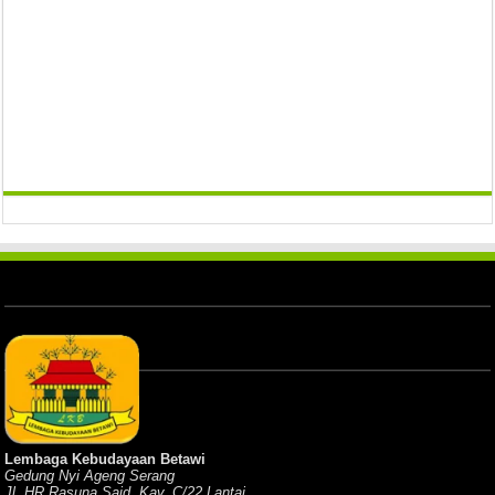
Lembaga Kebudayaan Betawi
Gedung Nyi Ageng Serang
Jl. HR Rasuna Said, Kav. C/22 Lantai