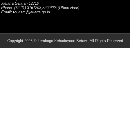
Jakarta Selatan 12710
Phone: (62-21) 3161293,5209665 (Office Hour)
Email: tourism@jakarta.go.id
Copyright 2026 © Lembaga Kebudayaan Betawi, All Rights Reserved