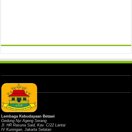
Lembaga Kebudayaan Betawi
Gedung Nyi Ageng Serang
Jl. HR Rasuna Said, Kav. C/22 Lantai
IV Kuningan, Jakarta Selatan