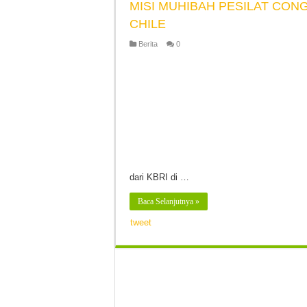
MISI MUHIBAH PESILAT CON
CHILE
Berita
0
dari KBRI di …
Baca Selanjutnya »
tweet