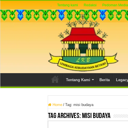
.
Tentang kami
Redaksi
Pedoman Media 
Tentang Kami
Berita
Legac
Home
/
Tag:
misi budaya
Tag Archives:
misi budaya