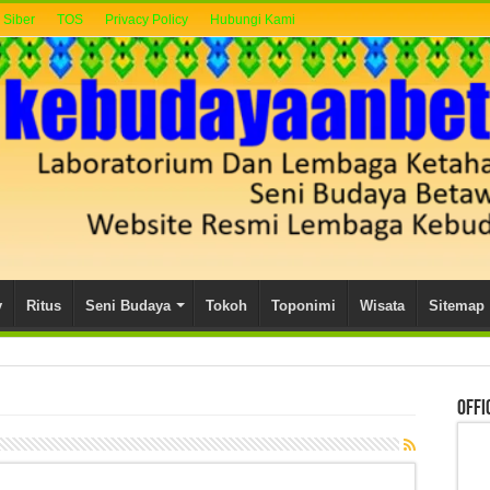
Siber
TOS
Privacy Policy
Hubungi Kami
y
Ritus
Seni Budaya
Tokoh
Toponimi
Wisata
Sitemap
Offi