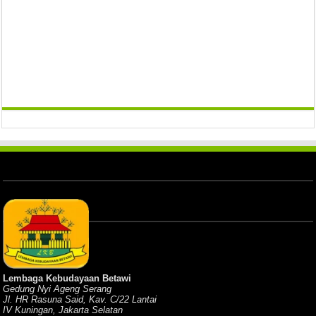
Lembaga Kebudayaan Betawi
Gedung Nyi Ageng Serang
Jl. HR Rasuna Said, Kav. C/22 Lantai
IV Kuningan, Jakarta Selatan