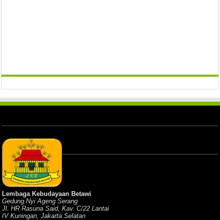
Lembaga Kebudayaan Betawi
Gedung Nyi Ageng Serang
Jl. HR Rasuna Said, Kav. C/22 Lantai
IV Kuningan, Jakarta Selatan