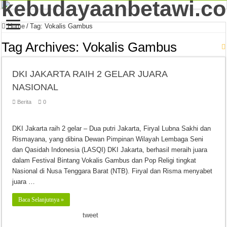
Home
/
Tag:
Vokalis Gambus
Tag Archives:
Vokalis Gambus
DKI JAKARTA RAIH 2 GELAR JUARA
NASIONAL
Berita
0
DKI Jakarta raih 2 gelar – Dua putri Jakarta, Firyal Lubna Sakhi dan
Rismayana, yang dibina Dewan Pimpinan Wilayah Lembaga Seni
dan Qasidah Indonesia (LASQI) DKI Jakarta, berhasil meraih juara
dalam Festival Bintang Vokalis Gambus dan Pop Religi tingkat
Nasional di Nusa Tenggara Barat (NTB). Firyal dan Risma menyabet
juara …
Baca Selanjutnya »
tweet