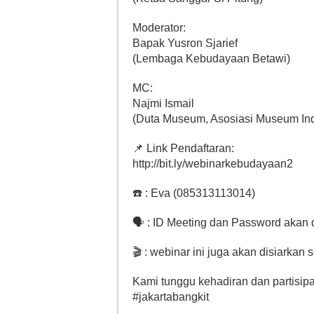
Moderator:
Bapak Yusron Sjarief
(Lembaga Kebudayaan Betawi)
MC:
Najmi Ismail
(Duta Museum, Asosiasi Museum Ind
📌 Link Pendaftaran:
http://bit.ly/webinarkebudayaan2
☎️ : Eva (085313113014)
🗣 : ID Meeting dan Password akan di
🎬 : webinar ini juga akan disiarkan
Kami tunggu kehadiran dan partisip
#jakartabangkit