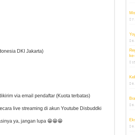
Mi
7
Yo
6
Re
onesia DKI Jakarta)
ke
15
Ke
6
kirim via email pendaftar (Kuota terbatas)
Bra
6
 secara live streaming di akun Youtube Disbuddki
Eks
asinya ya, jangan lupa 😁😁😁
6