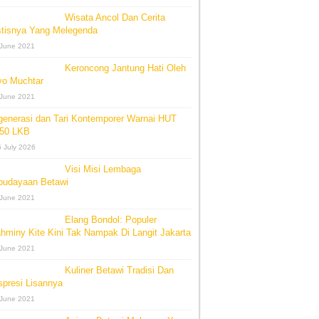
Wisata Ancol Dan Cerita
stisnya Yang Melegenda
 June 2021
Keroncong Jantung Hati Oleh
yo Muchtar
 June 2021
generasi dan Tari Kontemporer Warnai HUT
-50 LKB
 July 2026
Visi Misi Lembaga
budayaan Betawi
 June 2021
Elang Bondol: Populer
hminy Kite Kini Tak Nampak Di Langit Jakarta
 June 2021
Kuliner Betawi Tradisi Dan
presi Lisannya
 June 2021