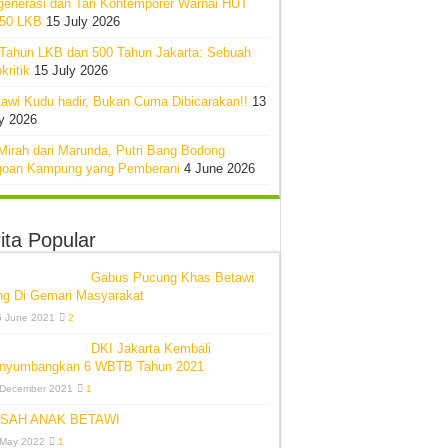
generasi dan Tari Kontemporer Warnai HUT
-50 LKB
15 July 2026
 Tahun LKB dan 500 Tahun Jakarta: Sebuah
kritik
15 July 2026
awi Kudu hadir, Bukan Cuma Dibicarakan!!
13
y 2026
Mirah dari Marunda, Putri Bang Bodong
goan Kampung yang Pemberani
4 June 2026
ita Popular
Gabus Pucung Khas Betawi
ng Di Gemari Masyarakat
5 June 2021
2
DKI Jakarta Kembali
nyumbangkan 6 WBTB Tahun 2021
 December 2021
1
SAH ANAK BETAWI
 May 2022
1