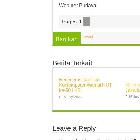
Webiner Budaya
Pages:
1
2
tweet
Bagikan
Berita Terkait
Regenerasi dan Tari
50 Tah
Kontemporer Warnai HUT
Jakarta
ke-50 LKB
15 July
15 July 2026
Leave a Reply