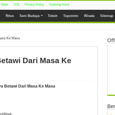
Siber
TOS
Privacy Policy
Hubungi Kami
Ritus
Seni Budaya
Tokoh
Toponimi
Wisata
Sitemap
Masa Ke Masa
Off
etawi Dari Masa Ke
a Betawi Dari Masa Ke Masa
Ber
 budaya