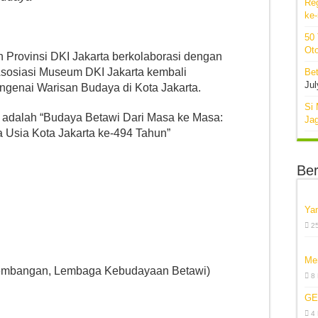
Re
ke
50
Oto
Provinsi DKI Jakarta berkolaborasi dengan
osiasi Museum DKI Jakarta kembali
Bet
Jul
genai Warisan Budaya di Kota Jakarta.
Si 
at adalah “Budaya Betawi Dari Masa ke Masa:
Ja
 Usia Kota Jakarta ke-494 Tahun”
Ber
Ya
2
Me
gembangan, Lembaga Kebudayaan Betawi)
8
GE
4