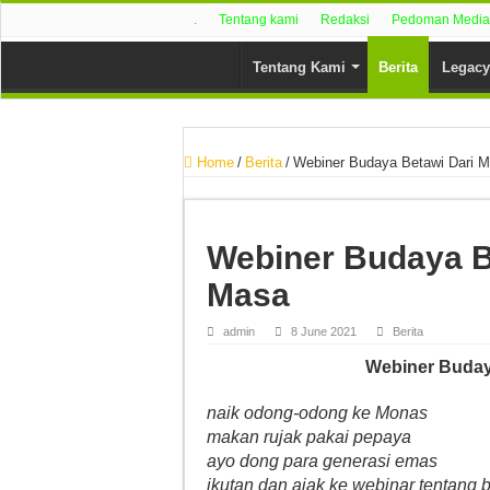
.
Tentang kami
Redaksi
Pedoman Media 
Tentang Kami
Berita
Legacy
Home
/
Berita
/
Webiner Budaya Betawi Dari 
Webiner Budaya B
Masa
admin
8 June 2021
Berita
Webiner Buday
naik odong-odong ke Monas
makan rujak pakai pepaya
ayo dong para generasi emas
ikutan dan ajak ke webinar tentang