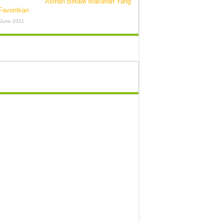
Asinan Betawi Makanan Yang
Favoritkan
 June 2021