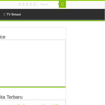
TV Betawi
ice
ita Terbaru