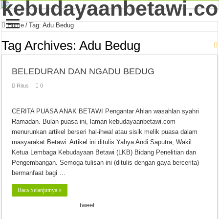
Home
/
Tag:
Adu Bedug
Tag Archives:
Adu Bedug
BELEDURAN DAN NGADU BEDUG
Ritus
0
CERITA PUASA ANAK BETAWI Pengantar Ahlan wasahlan syahri
Ramadan. Bulan puasa ini, laman kebudayaanbetawi.com
menurunkan artikel berseri hal-ihwal atau sisik melik puasa dalam
masyarakat Betawi. Artikel ini ditulis Yahya Andi Saputra, Wakil
Ketua Lembaga Kebudayaan Betawi (LKB) Bidang Penelitian dan
Pengembangan. Semoga tulisan ini (ditulis dengan gaya bercerita)
bermanfaat bagi …
Baca Selanjutnya »
tweet