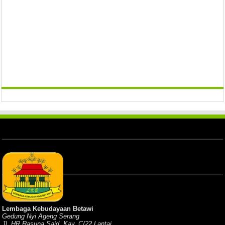
Lembaga Kebudayaan Betawi
Gedung Nyi Ageng Serang
Jl. HR Rasuna Said, Kav. C/22 Lantai