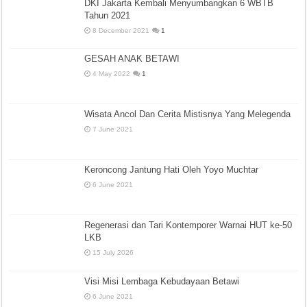
DKI Jakarta Kembali Menyumbangkan 6 WBTB
Tahun 2021
8 December 2021
1
GESAH ANAK BETAWI
4 May 2022
1
Wisata Ancol Dan Cerita Mistisnya Yang Melegenda
7 June 2021
Keroncong Jantung Hati Oleh Yoyo Muchtar
6 June 2021
Regenerasi dan Tari Kontemporer Warnai HUT ke-50
LKB
15 July 2026
Visi Misi Lembaga Kebudayaan Betawi
6 June 2021