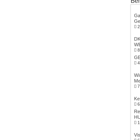
Ber
Ga
Ge
2
DK
WB
8
GE
4
Wi
Me
7
Ke
6
Re
HU
1
Vi