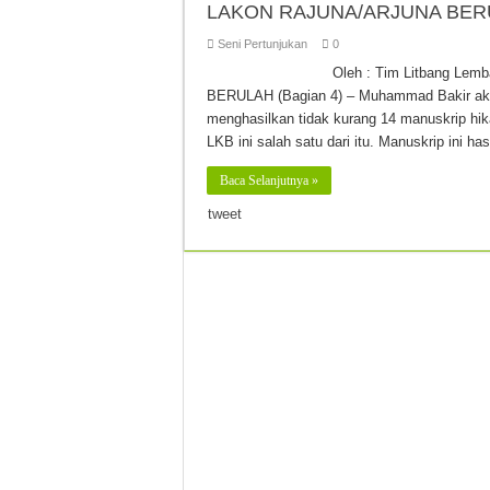
LAKON RAJUNA/ARJUNA BERUL
Seni Pertunjukan
0
Oleh : Tim Litbang L
BERULAH (Bagian 4) – Muhammad Bakir aktif
menghasilkan tidak kurang 14 manuskrip hi
LKB ini salah satu dari itu. Manuskrip ini ha
Baca Selanjutnya »
tweet