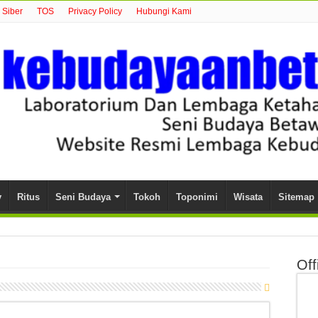
Siber
TOS
Privacy Policy
Hubungi Kami
y
Ritus
Seni Budaya
Tokoh
Toponimi
Wisata
Sitemap
Off