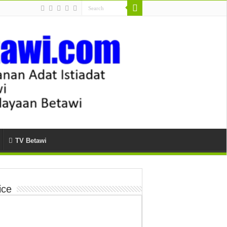
TV Betawi
ice