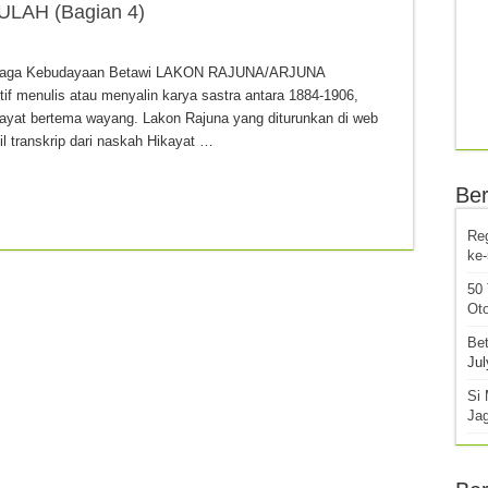
AH (Bagian 4)
embaga Kebudayaan Betawi LAKON RAJUNA/ARJUNA
 menulis atau menyalin karya sastra antara 1884-1906,
kayat bertema wayang. Lakon Rajuna yang diturunkan di web
sil transkrip dari naskah Hikayat …
Ber
Re
ke
50
Oto
Bet
Jul
Si 
Ja