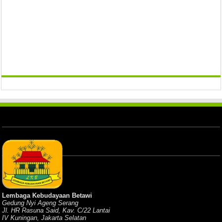
Lembaga Kebudayaan Betawi
Gedung Nyi Ageng Serang
Jl. HR Rasuna Said, Kav. C/22 Lantai
IV Kuningan, Jakarta Selatan