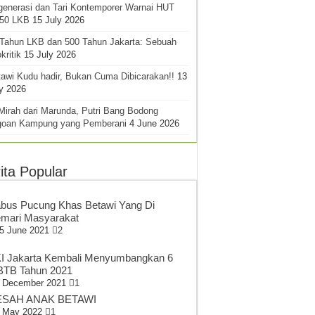
generasi dan Tari Kontemporer Warnai HUT
-50 LKB
15 July 2026
 Tahun LKB dan 500 Tahun Jakarta: Sebuah
kritik
15 July 2026
awi Kudu hadir, Bukan Cuma Dibicarakan!!
13
y 2026
Mirah dari Marunda, Putri Bang Bodong
goan Kampung yang Pemberani
4 June 2026
ita Popular
bus Pucung Khas Betawi Yang Di
mari Masyarakat
5 June 2021
2
I Jakarta Kembali Menyumbangkan 6
TB Tahun 2021
 December 2021
1
SAH ANAK BETAWI
 May 2022
1