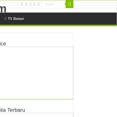
TV Betawi
ice
ita Terbaru