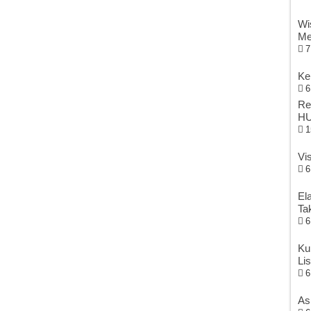
Wi
Me
7
Ke
6
Re
HU
1
Vi
6
El
Ta
6
Ku
Li
6
As