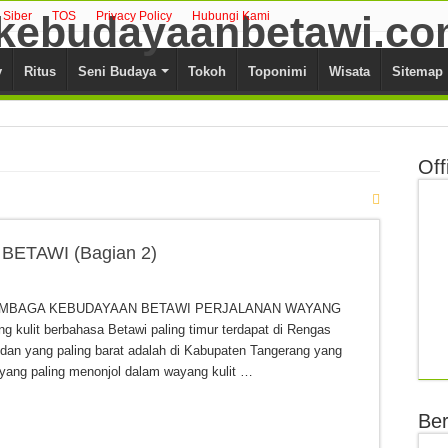
Siber
TOS
Privacy Policy
Hubungi Kami
y
Ritus
Seni Budaya
Tokoh
Toponimi
Wisata
Sitemap
Off
ETAWI (Bagian 2)
 LEMBAGA KEBUDAYAAN BETAWI PERJALANAN WAYANG
kulit berbahasa Betawi paling timur terdapat di Rengas
dan yang paling barat adalah di Kabupaten Tangerang yang
yang paling menonjol dalam wayang kulit …
Ber