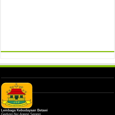
Lembaga Kebudayaan Betawi
Gedung Nyi Ageng Serang