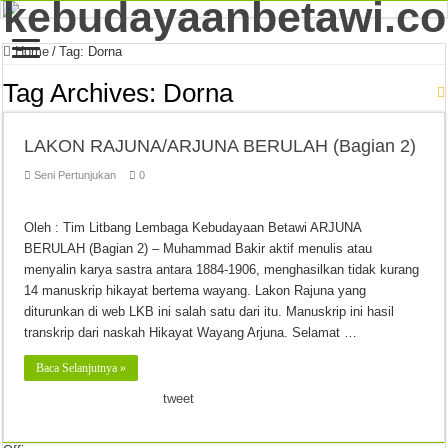
Home
/
Tag:
Dorna
Tag Archives:
Dorna
LAKON RAJUNA/ARJUNA BERULAH (Bagian 2)
Seni Pertunjukan
0
Oleh : Tim Litbang Lembaga Kebudayaan Betawi ARJUNA
BERULAH (Bagian 2) – Muhammad Bakir aktif menulis atau
menyalin karya sastra antara 1884-1906, menghasilkan tidak kurang
14 manuskrip hikayat bertema wayang. Lakon Rajuna yang
diturunkan di web LKB ini salah satu dari itu. Manuskrip ini hasil
transkrip dari naskah Hikayat Wayang Arjuna. Selamat …
Baca Selanjutnya »
tweet