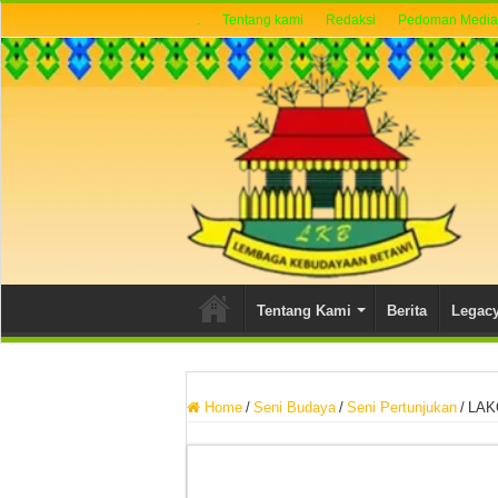
.
Tentang kami
Redaksi
Pedoman Media 
Tentang Kami
Berita
Legac
Home
/
Seni Budaya
/
Seni Pertunjukan
/
LAK