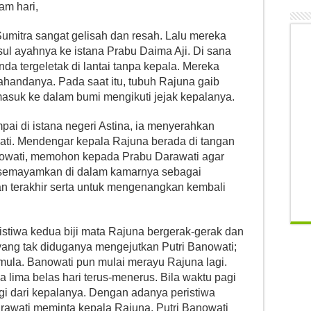
am hari,
itra sangat gelisah dan resah. Lalu mereka
ul ayahnya ke istana Prabu Daima Aji. Di sana
da tergeletak di lantai tanpa kepala. Mereka
handanya. Pada saat itu, tubuh Rajuna gaib
suk ke dalam bumi mengikuti jejak kepalanya.
i di istana negeri Astina, ia menyerahkan
ti. Mendengar kepala Rajuna berada di tangan
nowati, memohon kepada Prabu Darawati agar
 disemayamkan di dalam kamarnya sebagai
n terakhir serta untuk mengenangkan kembali
iwa kedua biji mata Rajuna bergerak-gerak dan
ang tak diduganya mengejutkan Putri Banowati;
emula. Banowati pun mulai merayu Rajuna lagi.
a lima belas hari terus-menerus. Bila waktu pagi
agi dari kepalanya. Dengan adanya peristiwa
rawati meminta kepala Rajuna, Putri Banowati