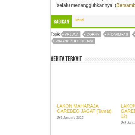
selalu menangguhkannya. (
Bersam
tweet
Bagikan
Topik
ARJUNA
DORNA
KI DARMA AJI
WAYANG KULIT BETAWI
Berita Terkait
LAKON MAHARAJA
LAKO
GAREBEG JAGAT (Tamat)
GAREB
12)
6 January 2022
5 Janu