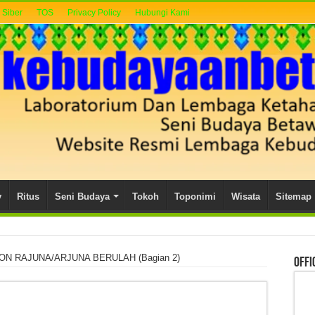
Siber
TOS
Privacy Policy
Hubungi Kami
y
Ritus
Seni Budaya
Tokoh
Toponimi
Wisata
Sitemap
ON RAJUNA/ARJUNA BERULAH (Bagian 2)
Offi