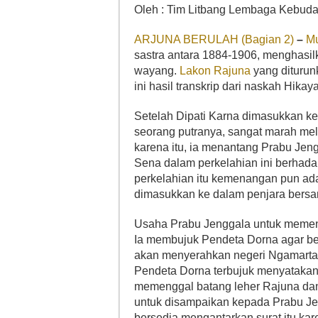
Oleh : Tim Litbang Lembaga Kebud
ARJUNA BERULAH (Bagian 2)
–
Mu
sastra antara 1884-1906, menghasil
wayang.
Lakon Rajuna
yang diturunk
ini hasil transkrip dari naskah Hika
Setelah Dipati Karna dimasukkan k
seorang putranya, sangat marah mel
karena itu, ia menantang Prabu Je
Sena dalam perkelahian ini berhad
perkelahian itu kemenangan pun a
dimasukkan ke dalam penjara bers
Usaha Prabu Jenggala untuk memeng
Ia membujuk Pendeta Dorna agar be
akan menyerahkan negeri Ngamarta k
Pendeta Dorna terbujuk menyatakan
memenggal batang leher Rajuna da
untuk disampaikan kepada Prabu Jen
bersedia mengantarkan surat itu kar