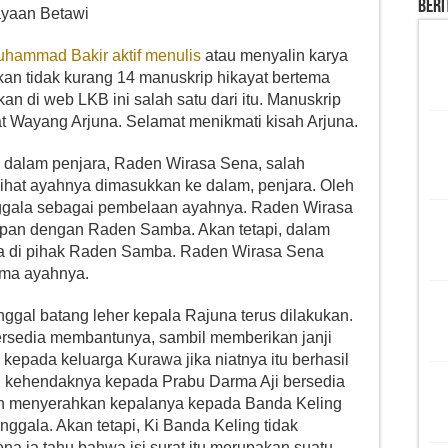
Beri
ayaan Betawi
hammad Bakir aktif menulis
atau menyalin karya
kan tidak kurang 14 manuskrip hikayat bertema
an di web LKB ini salah satu dari itu. Manuskrip
yat Wayang Arjuna. Selamat menikmati kisah Arjuna.
e dalam penjara, Raden Wirasa Sena, salah
ihat ayahnya dimasukkan ke dalam, penjara. Oleh
nggala sebagai pembelaan ayahnya. Raden Wirasa
apan dengan Raden Samba. Akan tetapi, dalam
da di pihak Raden Samba. Raden Wirasa Sena
ama ayahnya.
gal batang leher kepala Rajuna terus dilakukan.
rsedia membantunya, sambil memberikan janji
epada keluarga Kurawa jika niatnya itu berhasil
 kehendaknya kepada Prabu Darma Aji bersedia
n menyerahkan kepalanya kepada Banda Keling
ggala. Akan tetapi, Ki Banda Keling tidak
ena ia tahu bahwa isi surat itu merupakan suatu