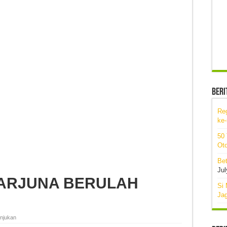
Beri
Re
ke
50
Oto
Bet
Jul
ARJUNA BERULAH
Si 
Ja
unjukan