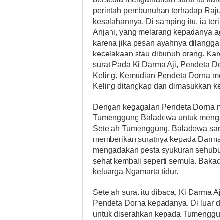
perintah pembunuhan terhadap Rajun
kesalahannya. Di samping itu, ia t
Anjani, yang melarang kepadanya ag
karena jika pesan ayahnya dilanggar,
kecelakaan stau dibunuh orang. Kar
surat Pada Ki Darma Aji, Pendeta 
Keling. Kemudian Pendeta Dorna me
Keling ditangkap dan dimasukkan ke
Dengan kegagalan Pendeta Dorna m
Tumenggung Baladewa untuk mengant
Setelah Tumenggung, Baladewa samp
memberikan suratnya kepada Darma 
mengadakan pesta syukuran sehubu
sehat kembali seperti semula. Bak
keluarga Ngamarta tidur.
Setelah surat itu dibaca, Ki Darma 
Pendeta Dorna kepadanya. Di luar 
untuk diserahkan kepada Tumengg