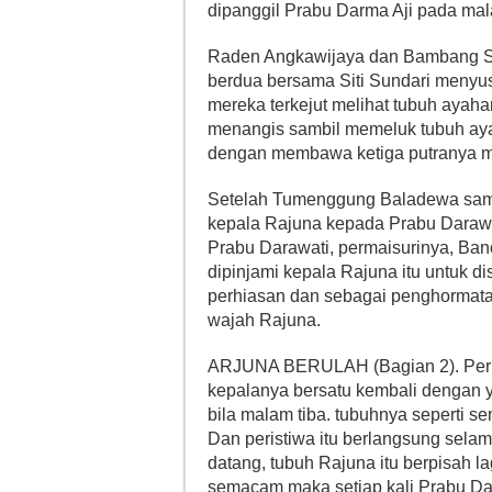
dipanggil Prabu Darma Aji pada mal
Raden Angkawijaya dan Bambang Sum
berdua bersama Siti Sundari menyus
mereka terkejut melihat tubuh ayahan
menangis sambil memeluk tubuh aya
dengan membawa ketiga putranya ma
Setelah Tumenggung Baladewa sampa
kepala Rajuna kepada Prabu Darawa
Prabu Darawati, permaisurinya, Ba
dipinjami kepala Rajuna itu untuk
perhiasan dan sebagai penghormata
wajah Rajuna.
ARJUNA BERULAH (Bagian 2). Perist
kepalanya bersatu kembali dengan y
bila malam tiba. tubuhnya seperti s
Dan peristiwa itu berlangsung selam
datang, tubuh Rajuna itu berpisah l
semacam maka setiap kali Prabu Da