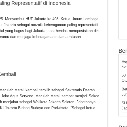
ing Representatif di Indonesia
2025. Menyambut HUT Jakarta ke-498, Ketua Umum Lembaga
 Jakarta sebagai mozaik keberagaman paling representatif
odal yang bagus bagi Jakarta, saat hendak memposisikan diri
meramu dan menjaga keberagaman selama ratusan …
Ber
Re
ke
Kembali
50
Oto
Bet
rullah Matali kembali terpilih sebagai Sekretaris Daerah
Jul
 Joko Agus Setyono. Marullah Matali sempat menjadi Sekda
ah menjabat sebagai Walikota Jakarta Selatan. Jabatannya
Si 
 DKI Jakarta Bidang Budaya dan Pariwisata. “Sebagai ketua
Ja