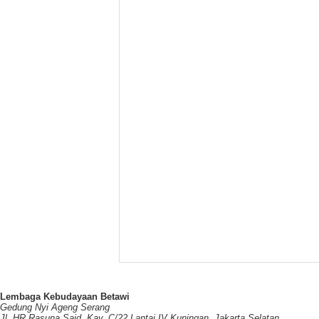
Lembaga Kebudayaan Betawi
Gedung Nyi Ageng Serang
Jl. HR Rasuna Said, Kav. C/22 Lantai IV Kuningan, Jakarta Selatan