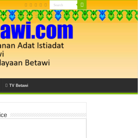
TV Betawi
ice