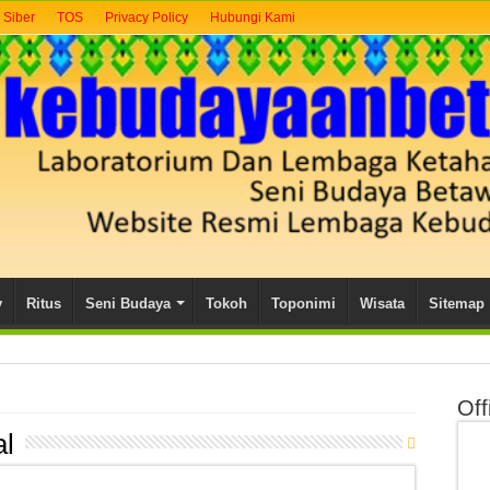
Siber
TOS
Privacy Policy
Hubungi Kami
y
Ritus
Seni Budaya
Tokoh
Toponimi
Wisata
Sitemap
Off
al