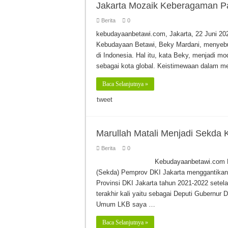
Jakarta Mozaik Keberagaman Pal
Berita
0
kebudayaanbetawi.com, Jakarta, 22 Juni 
Kebudayaan Betawi, Beky Mardani, menyebut
di Indonesia. Hal itu, kata Beky, menjadi m
sebagai kota global. Keistimewaan dalam 
Baca Selanjutnya »
tweet
Marullah Matali Menjadi Sekda 
Berita
0
Kebudayaanbetawi.com Ma
(Sekda) Pemprov DKI Jakarta menggantikan
Provinsi DKI Jakarta tahun 2021-2022 setel
terakhir kali yaitu sebagai Deputi Gubernur
Umum LKB saya …
Baca Selanjutnya »