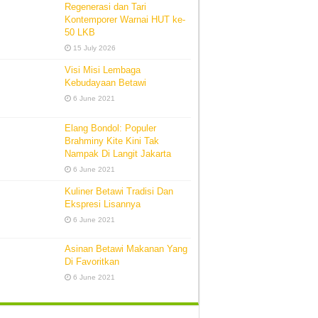
Regenerasi dan Tari
Kontemporer Warnai HUT ke-
50 LKB
15 July 2026
Visi Misi Lembaga
Kebudayaan Betawi
6 June 2021
Elang Bondol: Populer
Brahminy Kite Kini Tak
Nampak Di Langit Jakarta
6 June 2021
Kuliner Betawi Tradisi Dan
Ekspresi Lisannya
6 June 2021
Asinan Betawi Makanan Yang
Di Favoritkan
6 June 2021