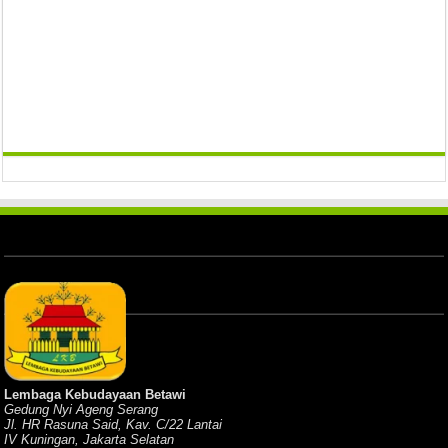
Lembaga Kebudayaan Betawi
Gedung Nyi Ageng Serang
Jl. HR Rasuna Said, Kav. C/22 Lantai
IV Kuningan, Jakarta Selatan