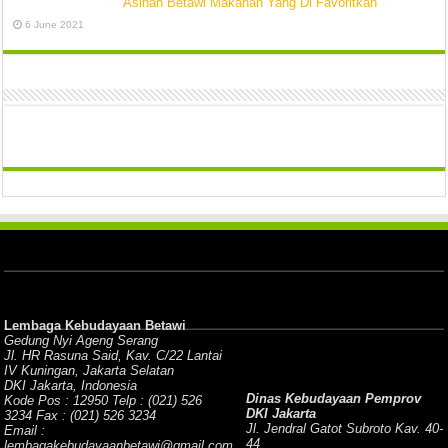
Asinan Betawi Makanan Yang Di Favoritkan
6 June 2021
Lembaga Kebudayaan Betawi
Gedung Nyi Ageng Serang
Jl. HR Rasuna Said, Kav. C/22 Lantai
IV Kuningan, Jakarta Selatan
DKI Jakarta, Indonesia
Dinas Kebudayaan Pemprov
Kode Pos : 12950 Telp : (021) 526
DKI Jakarta
3234 Fax : (021) 526 3234
Jl. Jendral Gatot Subroto Kav. 40-
Email :
44
lembagakebudayaanbetawi@gmail.com