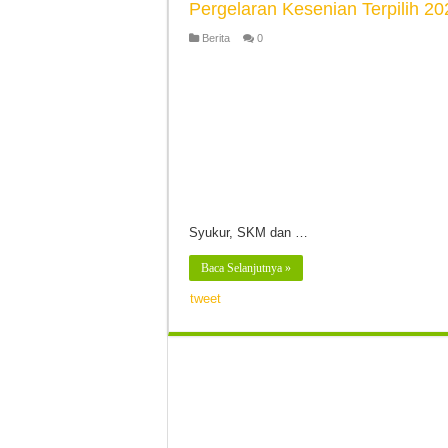
Pergelaran Kesenian Terpilih 2
Berita
0
Syukur, SKM dan …
Baca Selanjutnya »
tweet