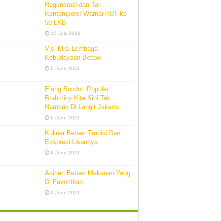
Regenerasi dan Tari
Kontemporer Warnai HUT ke-
50 LKB
15 July 2026
Visi Misi Lembaga
Kebudayaan Betawi
6 June 2021
Elang Bondol: Populer
Brahminy Kite Kini Tak
Nampak Di Langit Jakarta
6 June 2021
Kuliner Betawi Tradisi Dan
Ekspresi Lisannya
6 June 2021
Asinan Betawi Makanan Yang
Di Favoritkan
6 June 2021