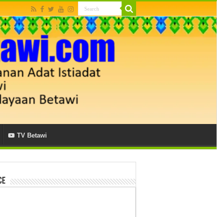
TV Betawi
ce