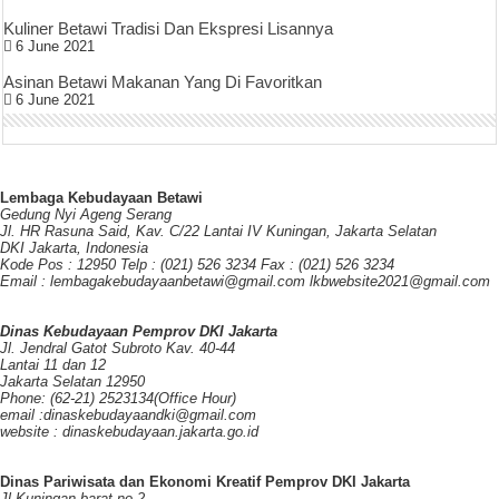
Kuliner Betawi Tradisi Dan Ekspresi Lisannya
6 June 2021
Asinan Betawi Makanan Yang Di Favoritkan
6 June 2021
Lembaga Kebudayaan Betawi
Gedung Nyi Ageng Serang
Jl. HR Rasuna Said, Kav. C/22 Lantai IV Kuningan, Jakarta Selatan
DKI Jakarta, Indonesia
Kode Pos : 12950 Telp : (021) 526 3234 Fax : (021) 526 3234
Email : lembagakebudayaanbetawi@gmail.com lkbwebsite2021@gmail.com
Dinas Kebudayaan Pemprov DKI Jakarta
Jl. Jendral Gatot Subroto Kav. 40-44
Lantai 11 dan 12
Jakarta Selatan 12950
Phone: (62-21) 2523134(Office Hour)
email :dinaskebudayaandki@gmail.com
website : dinaskebudayaan.jakarta.go.id
Dinas Pariwisata dan Ekonomi Kreatif Pemprov DKI Jakarta
Jl.Kuningan barat no.2