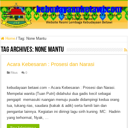
Home
/
Tag:
None Mantu
Tag Archives:
None Mantu
Acara Kebesaran : Prosesi dan Narasi
Ritus
0
kebudayaan betawi.com – Acara Kebesaran : Prosesi dan Narasi.
Mempelai wanita (Tuan Putri) didahului dua gadis kecil sebagai
pengapit memasuki ruangan menuju puade didampingi kedua orang
tua, tukang rias, saudara (kakak & adik) serta famili lain dan
pengantar lainnya. Kegiatan ini diiringi lagu sirih kuning. MC: Hadirin
yang terhormat, Nyak, …
Baca Selanjutnya »