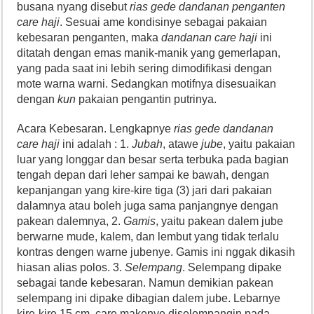
busana nyang disebut
rias gede dandanan penganten
care haji
. Sesuai ame kondisinye sebagai pakaian
kebesaran penganten, maka
dandanan care haji
ini
ditatah dengan emas manik-manik yang gemerlapan,
yang pada saat ini lebih sering dimodifikasi dengan
mote warna warni. Sedangkan motifnya disesuaikan
dengan
kun
pakaian pengantin putrinya.
Acara Kebesaran. Lengkapnye
rias gede dandanan
care haji
ini adalah : 1.
Jubah
, atawe
jube
, yaitu pakaian
luar yang longgar dan besar serta terbuka pada bagian
tengah depan dari leher sampai ke bawah, dengan
kepanjangan yang kire-kire tiga (3) jari dari pakaian
dalamnya atau boleh juga sama panjangnye dengan
pakean dalemnya, 2.
Gamis
, yaitu pakean dalem jube
berwarne mude, kalem, dan lembut yang tidak terlalu
kontras dengen warne jubenye. Gamis ini nggak dikasih
hiasan alias polos. 3.
Selempang
. Selempang dipake
sebagai tande kebesaran. Namun demikian pakean
selempang ini dipake dibagian dalem jube. Lebarnye
kire-kire 15 cm, care makenye diselempangin pada