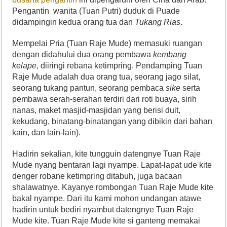
Pengantin wanita (Tuan Putri) duduk di Puade
didampingin kedua orang tua dan
Tukang Rias
.
Mempelai Pria (Tuan Raje Mude) memasuki ruangan
dengan didahului dua orang pembawa
kembang
kelape
, diiringi rebana ketimpring. Pendamping Tuan
Raje Mude adalah dua orang tua, seorang jago silat,
seorang tukang pantun, seorang pembaca
sike
serta
pembawa serah-serahan terdiri dari roti buaya, sirih
nanas, maket masjid-masjidan yang berisi duit,
kekudang, binatang-binatangan yang dibikin dari bahan
kain, dan lain-lain).
Hadirin sekalian, kite tungguin datengnye Tuan Raje
Mude nyang bentaran lagi nyampe. Lapat-lapat ude kite
denger robane ketimpring ditabuh, juga bacaan
shalawatnye. Kayanye rombongan Tuan Raje Mude kite
bakal nyampe. Dari itu kami mohon undangan atawe
hadirin untuk bediri nyambut datengnye Tuan Raje
Mude kite. Tuan Raje Mude kite si ganteng memakai