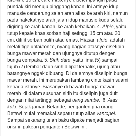
pundak kiri menuju pinggang kanan. Ini artinye idup
manusie cenderung salah arah alias ke arah kiri, namun
pada hakekatnye arah jalan idup manusie kudu selalu
digiring ke arah kanan, ke arah kebaikan. 4.
Alpie
, yaitu
tutup kepale khas sorban haji setinggi 15 cm atau 20
cm, dililit sorban putih atau emas. Hiasan
alpie
adalah
melati tige untai/ronce, nyang bagian atasnye diselipin
bunga mawar merah dan ujungnye ditutup dengen
bunga cempaka. 5.
Sirih dare
, yaitu lima (5) sampai
tujuh (7) lembar daun sirih dilipat terbalik, ujung atau
batangnye nggak dibuang. Di dalemnye diselipin bunga
mawar merah. Ini merupakan lambang cinte kasih suami
kepada istrinye. Biasanye di bawah bunga mawar
merah di dalam susunan sirih itu diselipin juga duit
dengan nilai tertinggi sebagai
uang sembe
. 6.
Alas
kaki
. Sejak jaman Belande, penganten pria orang
Betawi mulai memakai sepatu tutup alias
vantopel
.
Sampai sekarang telah baku dipake menjadi bagian
orisinil pakean penganten Betawi ini.