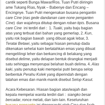
cantik seperti Bunga Mawar/Ros. Tuan Putri diiringin
ame Tukang Rias, Nyak – Babenye dan Encang –
Encingnye. Tuan Putri mengenakan busana pengantin
care Cine
(
rias gede dandanan care none penganten
Cine
) dan wajahnya ditutup dengan
roban tipis
. Busana
care Cine
ini terdiri dari : 1.
Tuaki
, yaitu baju bagian
atas yang terbuat dari bahan yang gemerlap, 2.
Kun
,
yaitu rok bagian bawah yang dibuat agak lebar, 3.
Teratai Betawi
, yaitu sebagai hiasan penutup dada
dikenakan sehelai kain bertatahkan emas yang dibuat
mengelilingi leher dan berkancing di belakang yang
disebut
delime
, yaitu delapan bentuk dirangkai menjadi
satu sehingga menyerupai belahan buah delima. 4.
Alas
kaki
, yaitu penutup kaki mempelai putri berupa selop
berbentuk
Perahu Kolek
yang diperindah dengan
tatahan emas dan manik-manik disebut
Selop Kasut
.
Acara Kebesaran. Hiasan bagian atas/wajah dan
kepala mempelai wanita terdiri dari :
siangko besar
bercadar
, ronce melati, dan lain-lain. Keseluruhan
busana pengantin
ini dipengaruhi oleh Cina dan Arab.