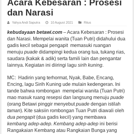
Acara Kebesaran : Prosesi
dan Narasi
Yahya Andi Saputra
10 August 2021
Ritus
kebudayaan betawi.com
– Acara Kebesaran : Prosesi
dan Narasi. Mempelai wanita (Tuan Putri) didahului dua
gadis kecil sebagai pengapit memasuki ruangan
menuju
puade
didampingi kedua orang tua, tukang rias,
saudara (kakak & adik) serta famili lain dan pengantar
lainnya. Kegiatan ini diiringi lagu
sirih kuning
.
MC: Hadirin yang terhormat, Nyak, Babe, Encang,
Encing, lagu Sirih Kuning ude mulain kedengeran. Ini
tande bahwa rombongan mempelai wanita (Tuan Putri)
mao masuk ruang resepsi dan langsung menuju
puade
(orang Betawi pinggir menyebut
puade
dengan istilah
taman
). Kite saksiin rombongan Tuan Putri diawali oleh
dua pengapit
(dua gadis kecil) yang membawa
kembang adep-adep
.
Kembang adep-adep
ini berisi
Rangakaian Kembang atau Rangkaian Bunga yang