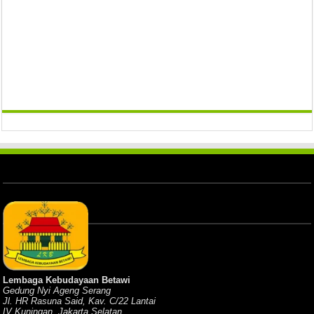
Lembaga Kebudayaan Betawi
Gedung Nyi Ageng Serang
Jl. HR Rasuna Said, Kav. C/22 Lantai
IV Kuningan, Jakarta Selatan