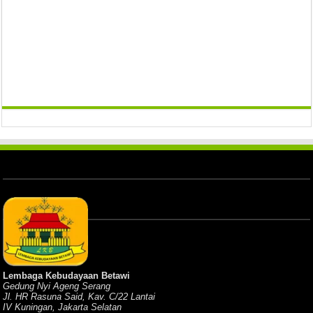
Lembaga Kebudayaan Betawi
Gedung Nyi Ageng Serang
Jl. HR Rasuna Said, Kav. C/22 Lantai
IV Kuningan, Jakarta Selatan