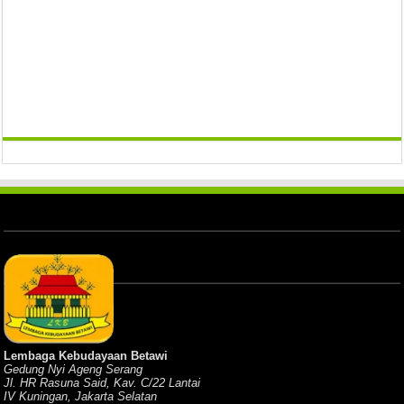
Lembaga Kebudayaan Betawi
Gedung Nyi Ageng Serang
Jl. HR Rasuna Said, Kav. C/22 Lantai
IV Kuningan, Jakarta Selatan