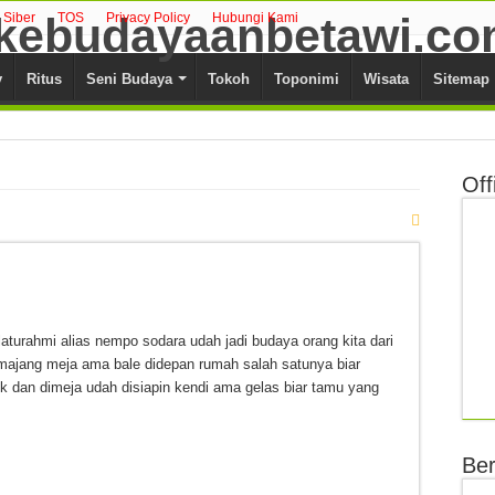
Siber
TOS
Privacy Policy
Hubungi Kami
y
Ritus
Seni Budaya
Tokoh
Toponimi
Wisata
Sitemap
Off
aturahmi alias nempo sodara udah jadi budaya orang kita dari
majang meja ama bale didepan rumah salah satunya biar
 dan dimeja udah disiapin kendi ama gelas biar tamu yang
Ber