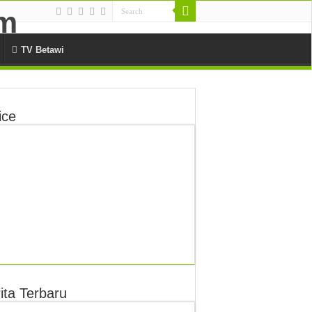
TV Betawi
ice
ita Terbaru