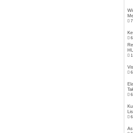
Wi
Me
7
Ke
6
Re
HU
1
Vi
6
El
Ta
6
Ku
Li
6
As