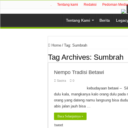
.
Tentang kami
Redaksi
Pedoman Media 
Tentang Kami
Berita
Legac
Home
/
Tag:
Sumbrah
Tag Archives:
Sumbrah
Nempo Tradisi Betawi
Sastra
0
kebudayaan betawi – Sil
dulu kala, mangkanya kalo orang dulu pada 
orang yang dateng namu langsung bisa duduk
abis jalan jauh bisa …
Baca Selanjutnya »
tweet