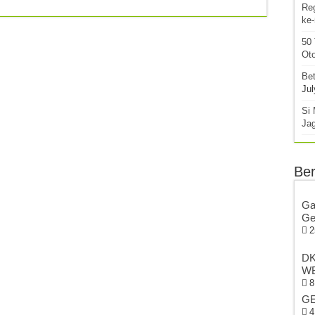
Re
ke
50
Oto
Bet
Jul
Si 
Ja
Ber
Ga
Ge
2
DK
WB
8
GE
4