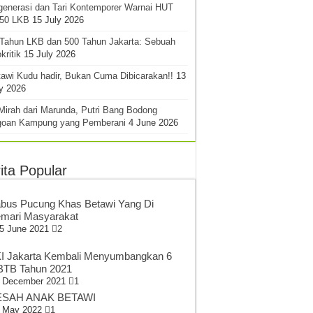
generasi dan Tari Kontemporer Warnai HUT
-50 LKB
15 July 2026
 Tahun LKB dan 500 Tahun Jakarta: Sebuah
kritik
15 July 2026
awi Kudu hadir, Bukan Cuma Dibicarakan!!
13
y 2026
Mirah dari Marunda, Putri Bang Bodong
goan Kampung yang Pemberani
4 June 2026
ita Popular
bus Pucung Khas Betawi Yang Di
mari Masyarakat
5 June 2021
2
I Jakarta Kembali Menyumbangkan 6
TB Tahun 2021
 December 2021
1
SAH ANAK BETAWI
 May 2022
1