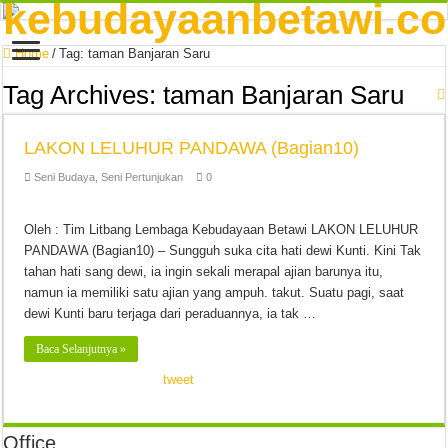
Home
/
Tag:
taman Banjaran Saru
Tag Archives:
taman Banjaran Saru
LAKON LELUHUR PANDAWA (Bagian10)
Seni Budaya
,
Seni Pertunjukan
0
Oleh : Tim Litbang Lembaga Kebudayaan Betawi LAKON LELUHUR
PANDAWA (Bagian10) – Sungguh suka cita hati dewi Kunti. Kini Tak
tahan hati sang dewi, ia ingin sekali merapal ajian barunya itu,
namun ia memiliki satu ajian yang ampuh. takut. Suatu pagi, saat
dewi Kunti baru terjaga dari peraduannya, ia tak …
Baca Selanjutnya »
tweet
Office