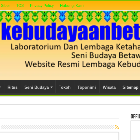
Siber
TOS
Privacy Policy
Hubungi Kami
y
Ritus
Seni Budaya
Tokoh
Toponimi
Wisata
Sitemap
Offi