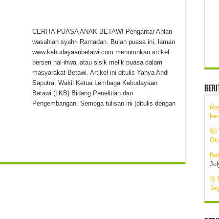
CERITA PUASA ANAK BETAWI Pengantar Ahlan
wasahlan syahri Ramadan. Bulan puasa ini, laman
www.kebudayaanbetawi.com menurunkan artikel
berseri hal-ihwal atau sisik melik puasa dalam
masyarakat Betawi. Artikel ini ditulis Yahya Andi
Saputra, Wakil Ketua Lembaga Kebudayaan
Beri
Betawi (LKB) Bidang Penelitian dan
Pengembangan. Semoga tulisan ini (ditulis dengan
Re
ke
50
Oto
Bet
Jul
Si 
Ja