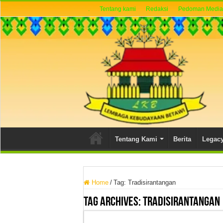
.
Tentang kami
Redaksi
Pedoman Media 
Tentang Kami
Berita
Legac
Home
/
Tag:
Tradisirantangan
Tag Archives:
Tradisirantangan