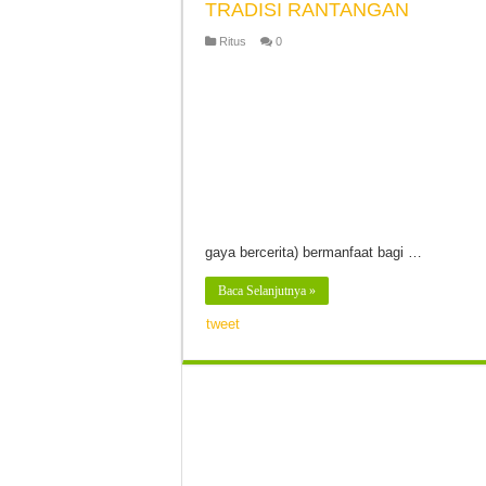
TRADISI RANTANGAN
Ritus
0
gaya bercerita) bermanfaat bagi …
Baca Selanjutnya »
tweet