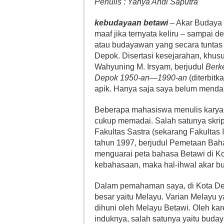
Penulis : Yahya Andi Saputra
kebudayaan betawi
– Akar Budaya
maaf jika ternyata keliru – sampai 
atau budayawan yang secara tuntas
Depok. Disertasi kesejarahan, khusu
Wahyuning M. Irsyam, berjudul
Berk
Depok 1950-an—1990-an
(diterbit
apik. Hanya saja saya belum menda
Beberapa mahasiswa menulis karya 
cukup memadai. Salah satunya skrip
Fakultas Sastra (sekarang Fakultas
tahun 1997, berjudul Pemetaan Bahasa
menguarai peta bahasa Betawi di Kot
kebahasaan, maka hal-ihwal akar b
Dalam pemahaman saya, di Kota Depo
besar yaitu Melayu. Varian Melayu y
dihuni oleh Melayu Betawi. Oleh ka
induknya, salah satunya yaitu buda