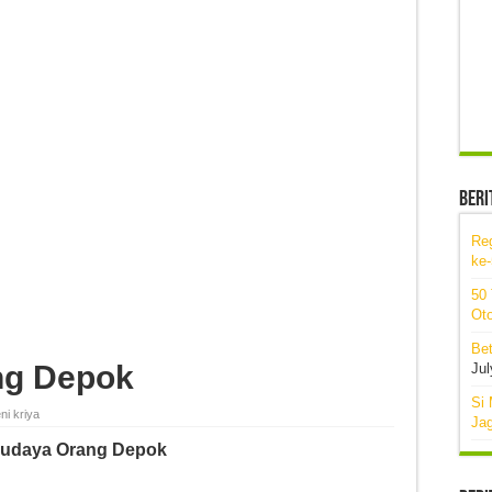
Beri
Re
ke
50
Oto
Bet
ng Depok
Jul
Si 
ni kriya
Ja
Budaya Orang Depok