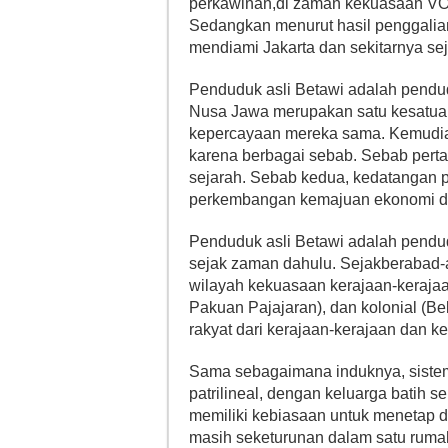
perkawinan,di zaman kekuasaan VOC
Sedangkan menurut hasil penggalian
mendiami Jakarta dan sekitarnya se
Penduduk asli Betawi adalah pendu
Nusa Jawa merupakan satu kesatuan
kepercayaan mereka sama. Kemudian
karena berbagai sebab. Sebab pert
sejarah. Sebab kedua, kedatangan 
perkembangan kemajuan ekonomi d
Penduduk asli Betawi adalah pendu
sejak zaman dahulu. Sejakberabad-
wilayah kekuasaan kerajaan-kerajaa
Pakuan Pajajaran), dan kolonial (B
rakyat dari kerajaan-kerajaan dan k
Sama sebagaimana induknya, siste
patrilineal, dengan keluarga batih s
memiliki kebiasaan untuk menetap d
masih seketurunan dalam satu ruma