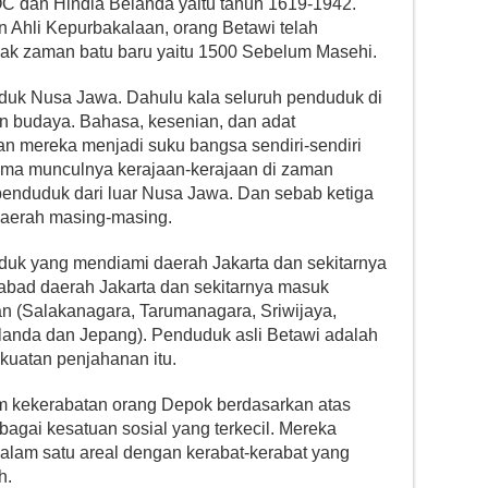
 dan Hindia Belanda yaitu tahun 1619-1942.
 Ahli Kepurbakalaan, orang Betawi telah
jak zaman batu baru yaitu 1500 Sebelum Masehi.
duk Nusa Jawa. Dahulu kala seluruh penduduk di
 budaya. Bahasa, kesenian, dan adat
 mereka menjadi suku bangsa sendiri-sendiri
ama munculnya kerajaan-kerajaan di zaman
penduduk dari luar Nusa Jawa. Dan sebab ketiga
aerah masing-masing.
duk yang mendiami daerah Jakarta dan sekitarnya
abad daerah Jakarta dan sekitarnya masuk
n (Salakanagara, Tarumanagara, Sriwijaya,
elanda dan Jepang). Penduduk asli Betawi adalah
ekuatan penjahanan itu.
m kekerabatan orang Depok berdasarkan atas
ebagai kesatuan sosial yang terkecil. Mereka
alam satu areal dengan kerabat-kerabat yang
h.