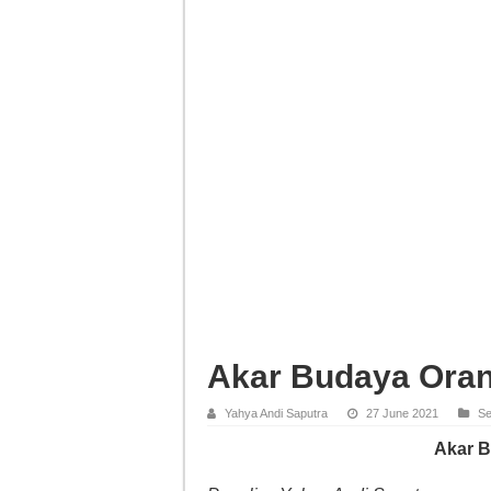
Akar Budaya Ora
Yahya Andi Saputra
27 June 2021
Se
Akar 