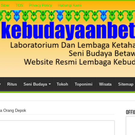
Siber
TOS
Privacy Policy
Hubungi Kami
y
Ritus
Seni Budaya
Tokoh
Toponimi
Wisata
Sitemap
a Orang Depok
Offi