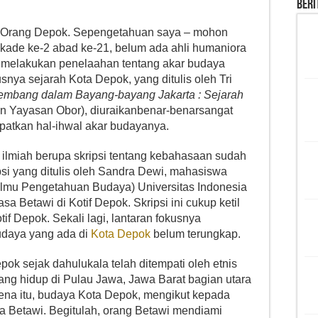
Beri
 Orang Depok. Sepengetahuan saya – mohon
dekade ke-2 abad ke-21, belum ada ahli humaniora
 melakukan penelaahan tentang akar budaya
snya sejarah Kota Depok, yang ditulis oleh Tri
embang dalam Bayang-bayang Jakarta : Sejarah
kan Yayasan Obor), diuraikanbenar-benarsangat
patkan hal-ihwal akar budayanya.
ilmiah berupa skripsi tentang kebahasaan sudah
si yang ditulis oleh Sandra Dewi, mahasiswa
 Ilmu Pengetahuan Budaya) Universitas Indonesia
 Betawi di Kotif Depok. Skripsi ini cukup ketil
if Depok. Sekali lagi, lantaran fokusnya
udaya yang ada di
Kota Depok
belum terungkap.
k sejak dahulukala telah ditempati oleh etnis
ang hidup di Pulau Jawa, Jawa Barat bagian utara
rena itu, budaya Kota Depok, mengikut kepada
ya Betawi. Begitulah, orang Betawi mendiami