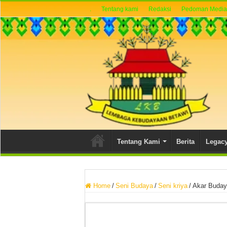
.
Tentang kami
Redaksi
Pedoman Media 
Tentang Kami
Berita
Legac
Home
/
Seni Budaya
/
Seni kriya
/
Akar Buday