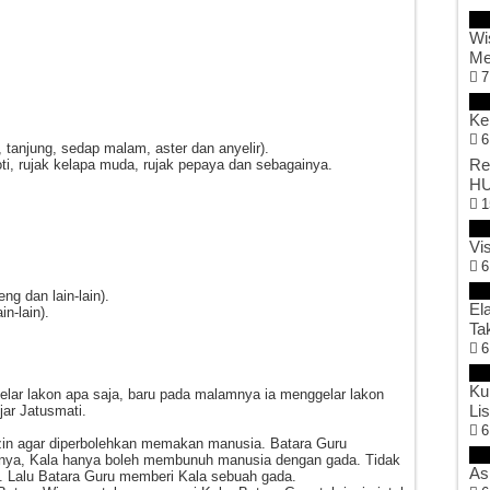
Wi
Me
7
Ke
6
tanjung, sedap malam, aster dan anyelir).
Re
roti, rujak kelapa muda, rujak pepaya dan sebagainya.
HU
1
Vi
6
ng dan lain-lain).
El
in-lain).
Ta
6
Ku
lar lakon apa saja, baru pada malamnya ia menggelar lakon
Li
jar Jatusmati.
6
izin agar diperbolehkan memakan manusia. Batara Guru
tnya, Kala hanya boleh membunuh manusia dengan gada. Tidak
As
ng. Lalu Batara Guru memberi Kala sebuah gada.