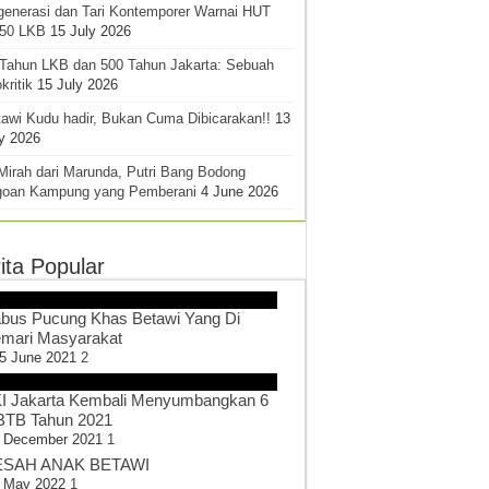
generasi dan Tari Kontemporer Warnai HUT
-50 LKB
15 July 2026
 Tahun LKB dan 500 Tahun Jakarta: Sebuah
kritik
15 July 2026
awi Kudu hadir, Bukan Cuma Dibicarakan!!
13
y 2026
Mirah dari Marunda, Putri Bang Bodong
goan Kampung yang Pemberani
4 June 2026
ita Popular
bus Pucung Khas Betawi Yang Di
mari Masyarakat
5 June 2021
2
I Jakarta Kembali Menyumbangkan 6
TB Tahun 2021
 December 2021
1
SAH ANAK BETAWI
 May 2022
1