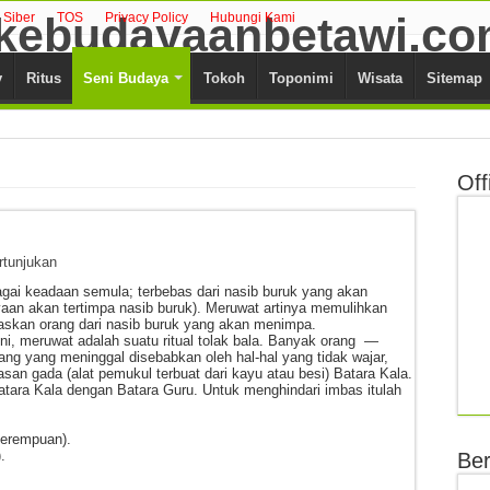
Siber
TOS
Privacy Policy
Hubungi Kami
y
Ritus
Seni Budaya
Tokoh
Toponimi
Wisata
Sitemap
Off
rtunjukan
agai keadaan semula; terbebas dari nasib buruk yang akan
aan akan tertimpa nasib buruk). Meruwat artinya memulihkan
skan orang dari nasib buruk yang akan menimpa.
ini, meruwat adalah suatu ritual tolak bala. Banyak orang —
g yang meninggal disebabkan oleh hal-hal yang tidak wajar,
san gada (alat pemukul terbuat dari kayu atau besi) Batara Kala.
 Batara Kala dengan Batara Guru. Untuk menghindari imbas itulah
 perempuan).
.
Ber