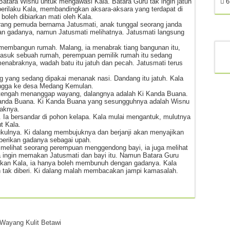
tara Wisnu untuk mengawasi Kala. Batara Guru tak ingin jatuh
6
rilaku Kala, membandingkan aksara-aksara yang terdapat di
boleh dibiarkan mati oleh Kala.
eorang pemuda bernama Jatusmati, anak tunggal seorang janda
an gadanya, namun Jatusmati melihatnya. Jatusmati langsung
h membangun rumah. Malang, ia menabrak tiang bangunan itu,
a masuk sebuah rumah, perempuan pemilik rumah itu sedang
nabraknya, wadah batu itu jatuh dan pecah. Jatusmati terus
 yang sedang dipakai menanak nasi. Dandang itu jatuh. Kala
hingga ke desa Medang Kemulan.
tengah menanggap wayang, dalangnya adalah Ki Kanda Buana.
 Kanda Buana. Ki Kanda Buana yang sesungguhnya adalah Wisnu
aknya.
. Ia bersandar di pohon kelapa. Kala mulai mengantuk, mulutnya
t Kala.
kulnya. Ki dalang membujuknya dan berjanji akan menyajikan
berikan gadanya sebagai upah.
 melihat seorang perempuan menggendong bayi, ia juga melihat
ia ingin memakan Jatusmati dan bayi itu. Namun Batara Guru
tkan Kala, ia hanya boleh membunuh dengan gadanya. Kala
 tak diberi. Ki dalang malah membacakan jampi kamasalah.
Wayang Kulit Betawi