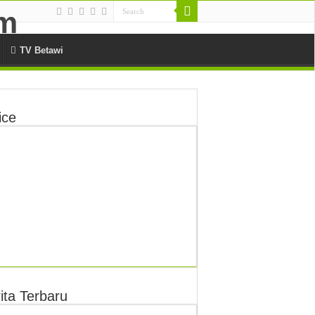
TV Betawi
ice
ita Terbaru