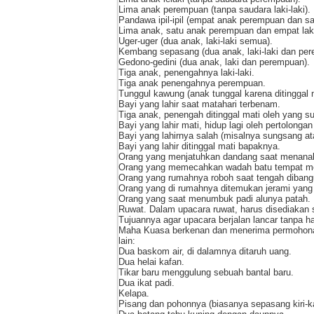
Lima anak perempuan (tanpa saudara laki-laki).
Pandawa ipil-ipil (empat anak perempuan dan sat
Lima anak, satu anak perempuan dan empat laki
Uger-uger (dua anak, laki-laki semua).
Kembang sepasang (dua anak, laki-laki dan pe
Gedono-gedini (dua anak, laki dan perempuan).
Tiga anak, penengahnya laki-laki.
Tiga anak penengahnya perempuan.
Tunggul kawung (anak tunggal karena ditinggal 
Bayi yang lahir saat matahari terbenam.
Tiga anak, penengah ditinggal mati oleh yang su
Bayi yang lahir mati, hidup lagi oleh pertolonga
Bayi yang lahirnya salah (misalnya sungsang at
Bayi yang lahir ditinggal mati bapaknya.
Orang yang menjatuhkan dandang saat menanak
Orang yang memecahkan wadah batu tempat m
Orang yang rumahnya roboh saat tengah dibang
Orang yang di rumahnya ditemukan jerami yang
Orang yang saat menumbuk padi alunya patah.
Ruwat. Dalam upacara ruwat, harus disediakan 
Tujuannya agar upacara berjalan lancar tanpa
Maha Kuasa berkenan dan menerima permohonan
lain:
Dua baskom air, di dalamnya ditaruh uang.
Dua helai kafan.
Tikar baru menggulung sebuah bantal baru.
Dua ikat padi.
Kelapa.
Pisang dan pohonnya (biasanya sepasang kiri-k