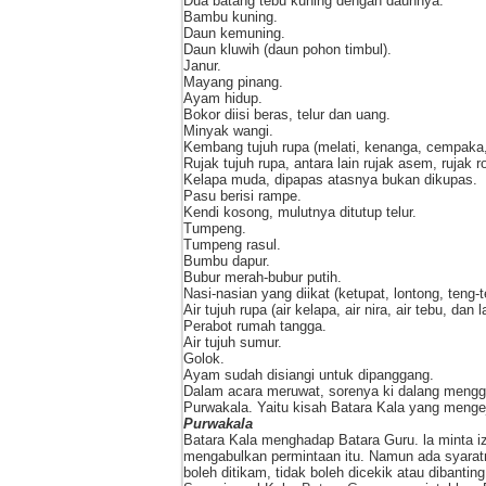
Dua batang tebu kuning dengan daunnya.
Bambu kuning.
Daun kemuning.
Daun kluwih (daun pohon timbul).
Janur.
Mayang pinang.
Ayam hidup.
Bokor diisi beras, telur dan uang.
Minyak wangi.
Kembang tujuh rupa (melati, kenanga, cempaka, 
Rujak tujuh rupa, antara lain rujak asem, rujak 
Kelapa muda, dipapas atasnya bukan dikupas.
Pasu berisi rampe.
Kendi kosong, mulutnya ditutup telur.
Tumpeng.
Tumpeng rasul.
Bumbu dapur.
Bubur merah-bubur putih.
Nasi-nasian yang diikat (ketupat, lontong, teng-te
Air tujuh rupa (air kelapa, air nira, air tebu, dan la
Perabot rumah tangga.
Air tujuh sumur.
Golok.
Ayam sudah disiangi untuk dipanggang.
Dalam acara meruwat, sorenya ki dalang mengge
Purwakala. Yaitu kisah Batara Kala yang menge
Purwakala
Batara Kala menghadap Batara Guru. la minta 
mengabulkan permintaan itu. Namun ada syara
boleh ditikam, tidak boleh dicekik atau dibanti