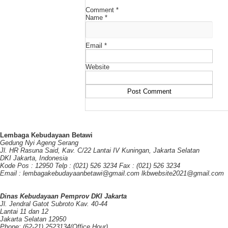
Comment
*
Name
*
Email
*
Website
Lembaga Kebudayaan Betawi
Gedung Nyi Ageng Serang
Jl. HR Rasuna Said, Kav. C/22 Lantai IV Kuningan, Jakarta Selatan
DKI Jakarta, Indonesia
Kode Pos : 12950 Telp : (021) 526 3234 Fax : (021) 526 3234
Email : lembagakebudayaanbetawi@gmail.com lkbwebsite2021@gmail.com
Dinas Kebudayaan Pemprov DKI Jakarta
Jl. Jendral Gatot Subroto Kav. 40-44
Lantai 11 dan 12
Jakarta Selatan 12950
Phone: (62-21) 2523134(Office Hour)