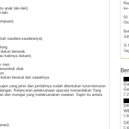
Re
u anak laki-laki)
ke
-laki.
50
rempuan).
Oto
Bet
Jul
mati saudara-saudaranya).
Si 
lung.
Ja
n dukun beranak.
au kakinya duluan).
 nasi.
enumbuk obat.
Ber
un.
 bukan berasal dari sawahnya.
Ga
sajen yang jenis dan jumlahnya sudah ditentukan turun-temurun.
Ge
 halangan. Kelancaran pelaksanaan upacara menandakan Yang
2
 dan munajat yang melaksanakan ruwatan. Sajen itu antara
DK
WB
8
GE
anan).
4