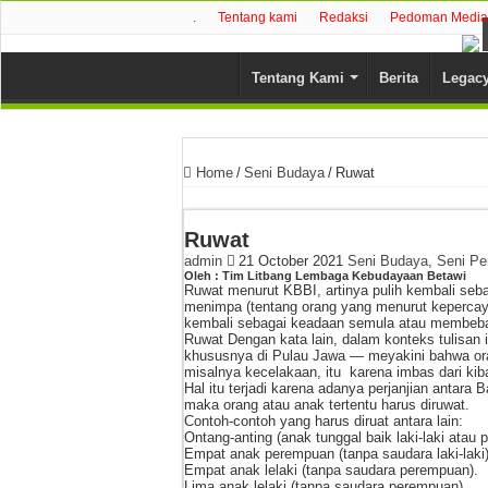
.
Tentang kami
Redaksi
Pedoman Media 
Tentang Kami
Berita
Legac
Home
/
Seni Budaya
/
Ruwat
Ruwat
admin
21 October 2021
Seni Budaya
,
Seni Pe
Oleh : Tim Litbang Lembaga Kebudayaan Betawi
Ruwat menurut KBBI, artinya pulih kembali seb
menimpa (tentang orang yang menurut kepercay
kembali sebagai keadaan semula atau membeba
Ruwat Dengan kata lain, dalam konteks tulisan 
khususnya di Pulau Jawa — meyakini bahwa oran
misalnya kecelakaan, itu karena imbas dari kiba
Hal itu terjadi karena adanya perjanjian antara
maka orang atau anak tertentu harus diruwat.
Contoh-contoh yang harus diruat antara lain:
Ontang-anting (anak tunggal baik laki-laki atau
Empat anak perempuan (tanpa saudara laki-laki)
Empat anak lelaki (tanpa saudara perempuan).
Lima anak lelaki (tanpa saudara perempuan).