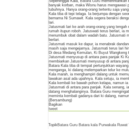
Sepeninggal Kala,
Batara Guru
memerintahkan Ba
banyak korban, maka Wisnu harus mengawasi pe
tubuhnya. Hanya orang-orang tertentu saja yang 
Kala tiba di tepi telaga. Ia berjumpa dengan s
bernama Ni Sumawit. Kala segera beraksi deng
lari.
Jatusmati lari ke arah orang-orang yang tenga
rumah itupun roboh. Jatuswati terus berlari, i
menumbuk obat dalam wadah batu. Jatusmati me
berlari.
Jatusmati masuk ke dapur, ia menabrak dandang
masih saja mengejarnya. Jatusmati terus lari 
Di desa Medang Kemulan, Ki Buyut Wangkeng 
Jatusmati menyusup di antara para panjak Ki
membiarkan Jatusmati menyusup di antara panj
Batara Kala tiba di tempat pertunjukkan wayang
menganga, ki dalang melemparkan telur ke mulu
Kala marah, ia menghampiri dalang untuk memu
lawakan asal ada upahnya. Kala setuju, ia mem
Kala kembali ke bawah pohon kelapa, namun ia
Jatusmati di antara para panjak. Kala senang, 
datang menghalanginya. Batara Guru menginga
meminta kembali gadanya dari ki dalang, namun
(Bersambung)
Bagikan
tweet
Topik
Batara Guru
Batara kala
Purwakala
Ruwat