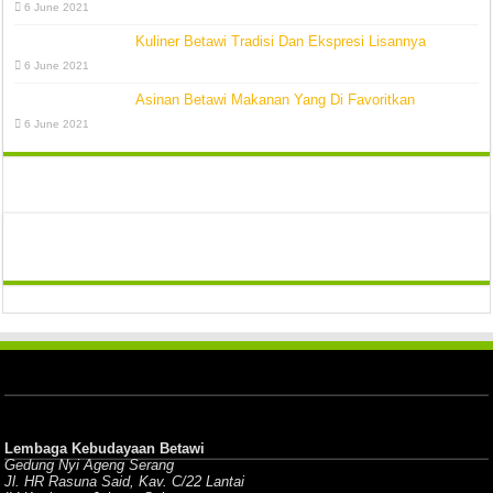
6 June 2021
Kuliner Betawi Tradisi Dan Ekspresi Lisannya
6 June 2021
Asinan Betawi Makanan Yang Di Favoritkan
6 June 2021
Lembaga Kebudayaan Betawi
Gedung Nyi Ageng Serang
Jl. HR Rasuna Said, Kav. C/22 Lantai